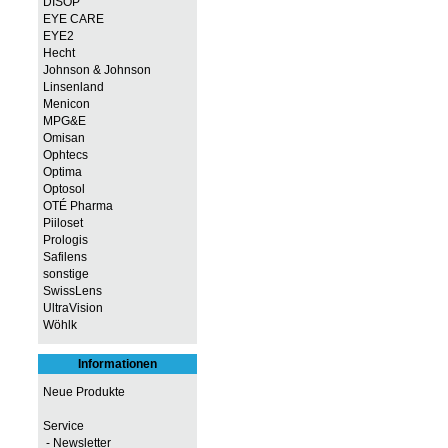
DISOP
EYE CARE
EYE2
Hecht
Johnson & Johnson
Linsenland
Menicon
MPG&E
Omisan
Ophtecs
Optima
Optosol
OTÉ Pharma
Piiloset
Prologis
Safilens
sonstige
SwissLens
UltraVision
Wöhlk
Informationen
Neue Produkte
Service
- Newsletter