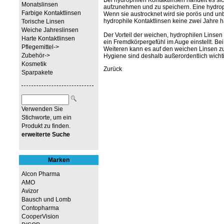
Monatslinsen
aufzunehmen und zu speichern. Eine hydroph
Farbige Kontaktlinsen
Wenn sie austrocknet wird sie porös und unb
hydrophile Kontaktlinsen keine zwei Jahre 
Torische Linsen
Weiche Jahreslinsen
Der Vorteil der weichen, hydrophilen Linsen
Harte Kontaktlinsen
ein Fremdkörpergefühl im Auge einstellt. B
Pflegemittel->
Weiteren kann es auf den weichen Linsen 
Zubehör->
Hygiene sind deshalb außerordentlich wichti
Kosmetik
Zurück
Sparpakete
Verwenden Sie
Stichworte, um ein
Produkt zu finden.
erweiterte Suche
Marken
Alcon Pharma
AMO
Avizor
Bausch und Lomb
Contopharma
CooperVision