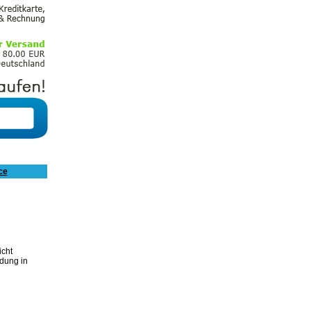
ce
icht
ndung in
–