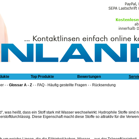
PFLEGEMITTEL
dukte
Top Produkte
Bewertungen
Servi
er
- -
Glossar A - Z
- -
FAQ - Häufig gestellte Fragen
- -
Rücksendung
“, was heißt, dass ein Stoff stark mit Wasser wechselwirkt. Hydrophile Stoffe sind n
erstoffdurchlässig. Diese Eigenschaft macht diese Stoffe so attraktiv für die Verwe
ch um weiche Linsen, die die Fähigkeit haben, Wasser – aus der Tränenflüssigkeit 