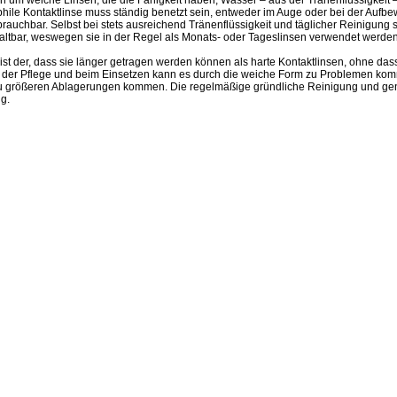
ile Kontaktlinse muss ständig benetzt sein, entweder im Auge oder bei der Aufb
rauchbar. Selbst bei stets ausreichend Tränenflüssigkeit und täglicher Reinigung 
haltbar, weswegen sie in der Regel als Monats- oder Tageslinsen verwendet werden
 ist der, dass sie länger getragen werden können als harte Kontaktlinsen, ohne das
ei der Pflege und beim Einsetzen kann es durch die weiche Form zu Problemen ko
zu größeren Ablagerungen kommen. Die regelmäßige gründliche Reinigung und g
g.