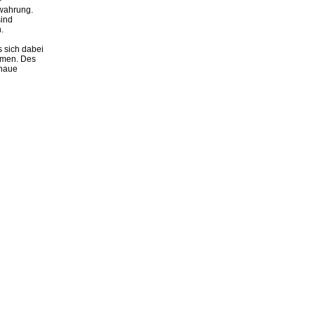
ewahrung.
sind
.
s sich dabei
mmen. Des
enaue