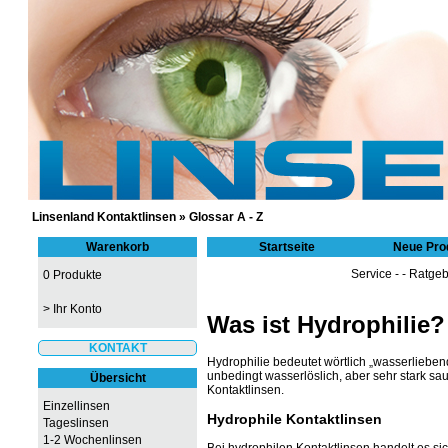
GÜNSTIGE KONTAKTLINSEN UND 
Linsenland Kontaktlinsen
»
Glossar A - Z
Warenkorb
Startseite
Neue Pro
Service
- -
Ratgeb
0 Produkte
>
Ihr Konto
Was ist Hydrophilie?
KONTAKT
Hydrophilie bedeutet wörtlich „wasserliebend
unbedingt wasserlöslich, aber sehr stark sau
Übersicht
Kontaktlinsen.
Einzellinsen
Hydrophile Kontaktlinsen
Tageslinsen
1-2 Wochenlinsen
Bei hydrophilen Kontaktlinsen handelt es si