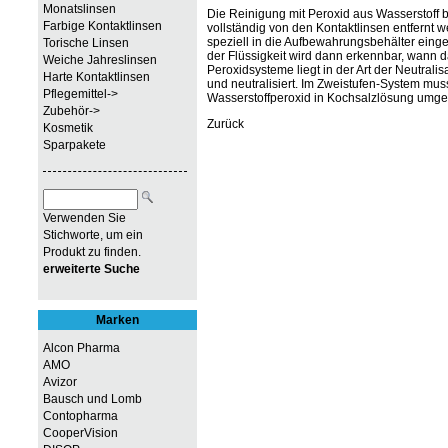
Monatslinsen
Die Reinigung mit Peroxid aus Wasserstoff
Farbige Kontaktlinsen
vollständig von den Kontaktlinsen entfernt 
speziell in die Aufbewahrungsbehälter einge
Torische Linsen
der Flüssigkeit wird dann erkennbar, wann d
Weiche Jahreslinsen
Peroxidsysteme liegt in der Art der Neutralis
Harte Kontaktlinsen
und neutralisiert. Im Zweistufen-System muss
Pflegemittel->
Wasserstoffperoxid in Kochsalzlösung umge
Zubehör->
Zurück
Kosmetik
Sparpakete
Verwenden Sie
Stichworte, um ein
Produkt zu finden.
erweiterte Suche
Marken
Alcon Pharma
AMO
Avizor
Bausch und Lomb
Contopharma
CooperVision