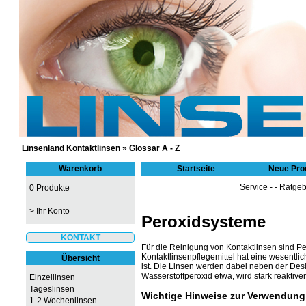
GÜNSTIGE KONTAKTLINSEN UND 
Linsenland Kontaktlinsen
»
Glossar A - Z
Warenkorb
Startseite
Neue Pro
Service
- -
Ratgeb
0 Produkte
>
Ihr Konto
Peroxidsysteme
KONTAKT
Für die Reinigung von Kontaktlinsen sind P
Kontaktlinsenpflegemittel hat eine wesentli
Übersicht
ist. Die Linsen werden dabei neben der Desi
Wasserstoffperoxid etwa, wird stark reaktiver
Einzellinsen
Tageslinsen
Wichtige Hinweise zur Verwendung
1-2 Wochenlinsen