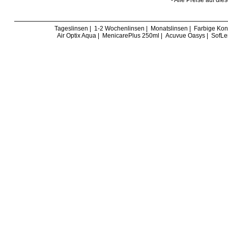
- Alle Preise auf die
Tageslinsen
|
1-2 Wochenlinsen
|
Monatslinsen
|
Farbige Kon
Air Optix Aqua
|
MenicarePlus 250ml
|
Acuvue Oasys
|
SofLe