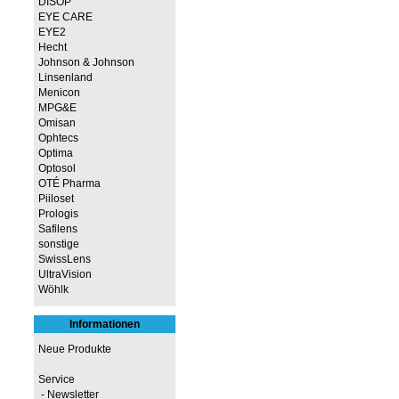
DISOP
EYE CARE
EYE2
Hecht
Johnson & Johnson
Linsenland
Menicon
MPG&E
Omisan
Ophtecs
Optima
Optosol
OTÉ Pharma
Piiloset
Prologis
Safilens
sonstige
SwissLens
UltraVision
Wöhlk
Informationen
Neue Produkte
Service
- Newsletter