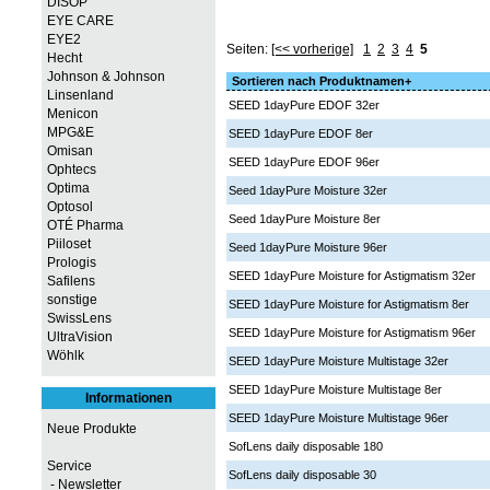
DISOP
EYE CARE
EYE2
Seiten:
[<< vorherige]
1
2
3
4
5
Hecht
Johnson & Johnson
Sortieren nach Produktnamen+
Linsenland
SEED 1dayPure EDOF 32er
Menicon
MPG&E
SEED 1dayPure EDOF 8er
Omisan
SEED 1dayPure EDOF 96er
Ophtecs
Optima
Seed 1dayPure Moisture 32er
Optosol
Seed 1dayPure Moisture 8er
OTÉ Pharma
Piiloset
Seed 1dayPure Moisture 96er
Prologis
SEED 1dayPure Moisture for Astigmatism 32er
Safilens
sonstige
SEED 1dayPure Moisture for Astigmatism 8er
SwissLens
SEED 1dayPure Moisture for Astigmatism 96er
UltraVision
Wöhlk
SEED 1dayPure Moisture Multistage 32er
SEED 1dayPure Moisture Multistage 8er
Informationen
SEED 1dayPure Moisture Multistage 96er
Neue Produkte
SofLens daily disposable 180
Service
SofLens daily disposable 30
- Newsletter