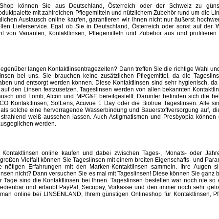
e-Shop können Sie aus Deutschland, Österreich oder der Schweiz zu güns
oduktpalette mit zahlreichen Pflegemitteln und nützlichem Zubehör rund um die Li
lichen Austausch online kaufen, garantieren wir Ihnen nicht nur äußerst hochwer
n Lieferservice. Egal ob Sie in Deutschland, Österreich oder sonst auf der
l von Varianten, Kontaktlinsen, Pflegemitteln und Zubehör aus und profitieren
gegenüber langen Kontaktlinsentragezeiten? Dann treffen Sie die richtige Wahl un
insen bei uns. Sie brauchen keine zusätzlichen Pflegemittel, da die Tageslin
 haben und entsorgt werden können. Diese Kontaktlinsen sind sehr hygienisch, d
h auf den Linsen festzusetzen. Tageslinsen werden von allen bekannten Kontaktlin
sch und Lomb, Alcon und MPG&E bereitgestellt. Darunter befinden sich die bel
CO Kontaktlinsen, SofLens, Acuvue 1 Day oder die Biotrue Tageslinsen. Alle s
 als solche eine hervorragende Wasserbindung und Sauerstoffversorgung auf, di
d strahlend weiß aussehen lassen. Auch Astigmatismen und Presbyopia können 
 ausgeglichen werden.
 Kontaktlinsen online kaufen und dabei zwischen Tages-, Monats- oder Jahres
roßen Vielfalt können Sie Tageslinsen mit einem breiten Eigenschafts- und Par
ie nötigen Erfahrungen mit den Marken-Kontaktlinsen sammeln. Ihre Augen s
Linsen nicht? Dann versuchen Sie es mal mit Tageslinsen! Diese können Sie ganz
 Tage sind die Kontaktlinsen bei Ihnen. Tageslinsen bestellen war noch nie so 
t bedienbar und erlaubt PayPal, Secupay, Vorkasse und den immer noch sehr gefr
 man online bei LINSENLAND, Ihrem günstigen Onlineshop für Kontaktlinsen, Pf