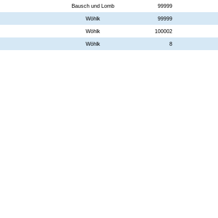
Bausch und Lomb
99999
Wöhlk
99999
Wöhlk
100002
Wöhlk
8