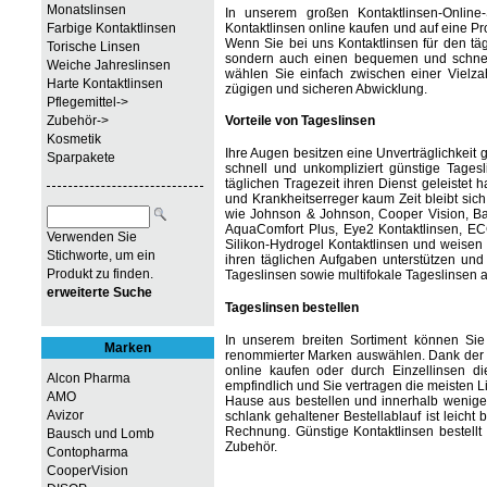
Monatslinsen
In unserem großen Kontaktlinsen-Onlin
Kontaktlinsen online kaufen und auf eine Pr
Farbige Kontaktlinsen
Wenn Sie bei uns Kontaktlinsen für den täg
Torische Linsen
sondern auch einen bequemen und schnelle
Weiche Jahreslinsen
wählen Sie einfach zwischen einer Vielzah
Harte Kontaktlinsen
zügigen und sicheren Abwicklung.
Pflegemittel->
Zubehör->
Vorteile von Tageslinsen
Kosmetik
Ihre Augen besitzen eine Unverträglichkeit 
Sparpakete
schnell und unkompliziert günstige Tagesl
täglichen Tragezeit ihren Dienst geleistet
und Krankheitserreger kaum Zeit bleibt sic
wie Johnson & Johnson, Cooper Vision, Bau
AquaComfort Plus, Eye2 Kontaktlinsen, EC
Verwenden Sie
Silikon-Hydrogel Kontaktlinsen und weisen
Stichworte, um ein
ihren täglichen Aufgaben unterstützen un
Produkt zu finden.
Tageslinsen sowie multifokale Tageslinsen
erweiterte Suche
Tageslinsen bestellen
In unserem breiten Sortiment können Sie
Marken
renommierter Marken auswählen. Dank der g
online kaufen oder durch Einzellinsen d
Alcon Pharma
empfindlich und Sie vertragen die meisten 
AMO
Hause aus bestellen und innerhalb weniger
Avizor
schlank gehaltener Bestellablauf ist leich
Rechnung. Günstige Kontaktlinsen bestellt
Bausch und Lomb
Zubehör.
Contopharma
CooperVision