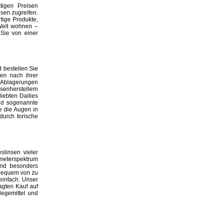
tigen Preisen
nsen zugreifen.
tige Produkte,
 Welt wohnen –
 Sie von einer
d bestellen Sie
sen nach ihrer
a Ablagerungen
senherstellern
iebten Dailies
ind sogenannte
e die Augen in
durch torische
linsen vieler
ameterspektrum
ind besonders
 bequem von zu
einfach. Unser
agten Kauf auf
legemittel und