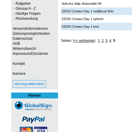
- Ratgeber
SofLens daily disposable 90
- Glossar A - Z
ZEISS Contact Day 1 multifocal 32er
- Häufige Fragen
- Rücksendung
ZEISS Contact Day 1 spheric
ZEISS Contact Day 1 toric
Versandinformationen
Zahlungsmöglichkeiten
Datenschutz
Seiten:
[<< vorherige]
1
2
3
4
5
AGB
Widerrufsrecht
Impressum/Disclaimer
Kontakt
Karriere
Vertrag widerufen
Partner