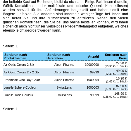
der beliebte Kauf auf Rechnung bleibt da nicht aus. Einige Farblinsen (Lunelle,
Wöhlk Kontaktlinsen oder multifokale und torische Queen's Kontaktlinsen)
werden speziell für ihre Anforderungen hergestellt und haben somit eine
längere Lieferzeit. Alle anderen sind innerhalb weniger Tage bei Ihnen und
sind bereit Sie und Ihre Mitmenschen zu entzücken. Neben den vielen
günstigen Kontaktlinsen, die Sie bei uns online bestellen können, wird Ihnen
sicherlich auch nicht unser vielseitiges Pflegemittelangebot entgehen, welches
ebenso leicht geordert werden kann.
Seiten:
1
Sortieren nach
Sortieren nach
Sortieren nach
Anzahl
Produktnamen
Hersteller+
Preis
27.90 €
Air Optix Colors 2 Stk
Alcon Pharma
10000000
(13.95 € / 1 Stück)
49.90 €
Air Optix Colors 2 x 2 Stk
Alcon Pharma
99999
(12.48 € / 1 Stück)
16.90 €
Freshlook One Day Color
Alcon Pharma
1000004
(1.69 € / 1 Stück)
87.90 €
Lunelle Sphere Couleur
SwissLens
1000003
(87.90 € / 1 Stück)
148.90 €
Lunelle Toric Couleur
SwissLens
99999
(148.90 € / 1 Stück)
Seiten:
1