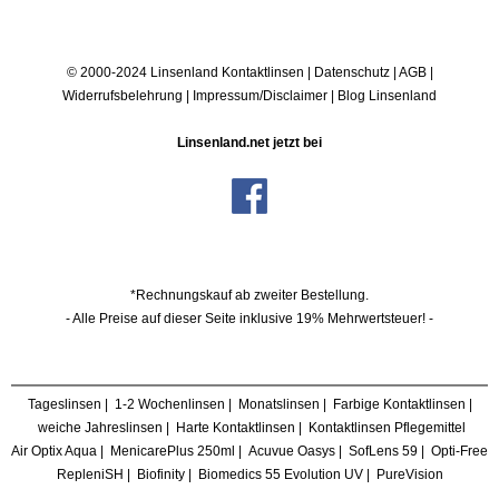
© 2000-2024 Linsenland
Kontaktlinsen
|
Datenschutz
|
AGB
|
Widerrufsbelehrung
|
Impressum/Disclaimer
|
Blog Linsenland
Linsenland.net jetzt bei
*Rechnungskauf ab zweiter Bestellung.
- Alle Preise auf dieser Seite inklusive 19% Mehrwertsteuer! -
Tageslinsen
|
1-2 Wochenlinsen
|
Monatslinsen
|
Farbige Kontaktlinsen
|
weiche Jahreslinsen
|
Harte Kontaktlinsen
|
Kontaktlinsen Pflegemittel
Air Optix Aqua
|
MenicarePlus 250ml
|
Acuvue Oasys
|
SofLens 59
|
Opti-Free
RepleniSH
|
Biofinity
|
Biomedics 55 Evolution UV
|
PureVision