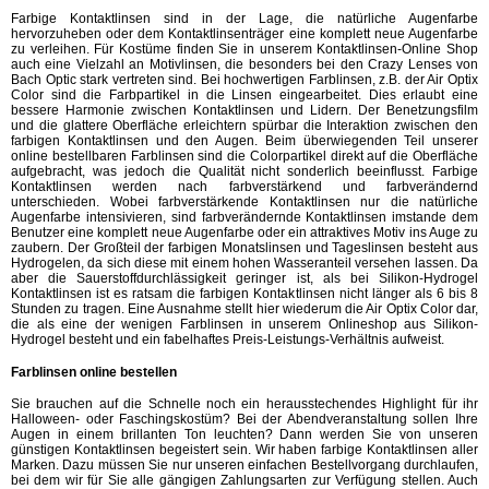
Farbige Kontaktlinsen sind in der Lage, die natürliche Augenfarbe
hervorzuheben oder dem Kontaktlinsenträger eine komplett neue Augenfarbe
zu verleihen. Für Kostüme finden Sie in unserem Kontaktlinsen-Online Shop
auch eine Vielzahl an Motivlinsen, die besonders bei den Crazy Lenses von
Bach Optic stark vertreten sind. Bei hochwertigen Farblinsen, z.B. der Air Optix
Color sind die Farbpartikel in die Linsen eingearbeitet. Dies erlaubt eine
bessere Harmonie zwischen Kontaktlinsen und Lidern. Der Benetzungsfilm
und die glattere Oberfläche erleichtern spürbar die Interaktion zwischen den
farbigen Kontaktlinsen und den Augen. Beim überwiegenden Teil unserer
online bestellbaren Farblinsen sind die Colorpartikel direkt auf die Oberfläche
aufgebracht, was jedoch die Qualität nicht sonderlich beeinflusst. Farbige
Kontaktlinsen werden nach farbverstärkend und farbverändernd
unterschieden. Wobei farbverstärkende Kontaktlinsen nur die natürliche
Augenfarbe intensivieren, sind farbverändernde Kontaktlinsen imstande dem
Benutzer eine komplett neue Augenfarbe oder ein attraktives Motiv ins Auge zu
zaubern. Der Großteil der farbigen Monatslinsen und Tageslinsen besteht aus
Hydrogelen, da sich diese mit einem hohen Wasseranteil versehen lassen. Da
aber die Sauerstoffdurchlässigkeit geringer ist, als bei Silikon-Hydrogel
Kontaktlinsen ist es ratsam die farbigen Kontaktlinsen nicht länger als 6 bis 8
Stunden zu tragen. Eine Ausnahme stellt hier wiederum die Air Optix Color dar,
die als eine der wenigen Farblinsen in unserem Onlineshop aus Silikon-
Hydrogel besteht und ein fabelhaftes Preis-Leistungs-Verhältnis aufweist.
Farblinsen online bestellen
Sie brauchen auf die Schnelle noch ein herausstechendes Highlight für ihr
Halloween- oder Faschingskostüm? Bei der Abendveranstaltung sollen Ihre
Augen in einem brillanten Ton leuchten? Dann werden Sie von unseren
günstigen Kontaktlinsen begeistert sein. Wir haben farbige Kontaktlinsen aller
Marken. Dazu müssen Sie nur unseren einfachen Bestellvorgang durchlaufen,
bei dem wir für Sie alle gängigen Zahlungsarten zur Verfügung stellen. Auch