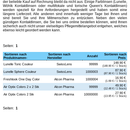
der beliebte Kauf auf Rechnung bleibt da nicht aus. Einige Farblinsen (Lunelle,
Wöhlk Kontaktlinsen oder multifokale und torische Queen's Kontaktlinsen)
werden speziell für ihre Anforderungen hergestellt und haben somit eine
längere Lieferzeit. Alle anderen sind innerhalb weniger Tage bei Ihnen und
sind bereit Sie und Ihre Mitmenschen zu entzücken. Neben den vielen
günstigen Kontaktlinsen, die Sie bei uns online bestellen können, wird Ihnen
sicherlich auch nicht unser vielseitiges Pflegemittelangebot entgehen, welches
ebenso leicht geordert werden kann.
Seiten:
1
Sortieren nach
Sortieren nach
Sortieren nach
Anzahl
Produktnamen-
Hersteller
Preis
148.90 €
Lunelle Toric Couleur
SwissLens
99999
(148.90 € / 1 Stück)
87.90 €
Lunelle Sphere Couleur
SwissLens
1000003
(87.90 € / 1 Stück)
16.90 €
Freshlook One Day Color
Alcon Pharma
1000004
(1.69 € / 1 Stück)
49.90 €
Air Optix Colors 2 x 2 Stk
Alcon Pharma
99999
(12.48 € / 1 Stück)
27.90 €
Air Optix Colors 2 Stk
Alcon Pharma
10000000
(13.95 € / 1 Stück)
Seiten:
1