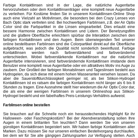
Farbige Kontaktlinsen sind in der Lage, die natürliche Augenfarbe
hervorzuheben oder dem Kontaktlinsenträger eine komplett neue Augenfarbe
zu verleihen. Für Kostüme finden Sie in unserem Kontaktlinsen-Online Shop
auch eine Vielzahl an Motivlinsen, die besonders bei den Crazy Lenses von
Bach Optic stark vertreten sind. Bei hochwertigen Farblinsen, z.B. der Air Optix
Color sind die Farbpartikel in die Linsen eingearbeitet. Dies erlaubt eine
bessere Harmonie zwischen Kontaktlinsen und Lidern. Der Benetzungsfilm
und die glattere Oberfläche erleichtern spürbar die Interaktion zwischen den
farbigen Kontaktlinsen und den Augen. Beim überwiegenden Teil unserer
online bestellbaren Farblinsen sind die Colorpartikel direkt auf die Oberfläche
aufgebracht, was jedoch die Qualität nicht sonderlich beeinflusst. Farbige
Kontaktlinsen werden nach farbverstärkend und farbverändernd
unterschieden. Wobei farbverstärkende Kontaktlinsen nur die natürliche
Augenfarbe intensivieren, sind farbverändernde Kontaktlinsen imstande dem
Benutzer eine komplett neue Augenfarbe oder ein attraktives Motiv ins Auge zu
zaubern. Der Großteil der farbigen Monatslinsen und Tageslinsen besteht aus
Hydrogelen, da sich diese mit einem hohen Wasseranteil versehen lassen. Da
aber die Sauerstoffdurchlässigkeit geringer ist, als bei Silikon-Hydrogel
Kontaktlinsen ist es ratsam die farbigen Kontaktlinsen nicht länger als 6 bis 8
Stunden zu tragen. Eine Ausnahme stellt hier wiederum die Air Optix Color dar,
die als eine der wenigen Farblinsen in unserem Onlineshop aus Silikon-
Hydrogel besteht und ein fabelhaftes Preis-Leistungs-Verhältnis aufweist.
Farblinsen online bestellen
Sie brauchen auf die Schnelle noch ein herausstechendes Highlight für ihr
Halloween- oder Faschingskostüm? Bei der Abendveranstaltung sollen Ihre
Augen in einem brillanten Ton leuchten? Dann werden Sie von unseren
günstigen Kontaktlinsen begeistert sein. Wir haben farbige Kontaktlinsen aller
Marken. Dazu müssen Sie nur unseren einfachen Bestellvorgang durchlaufen,
bei dem wir für Sie alle gängigen Zahlungsarten zur Verfügung stellen. Auch