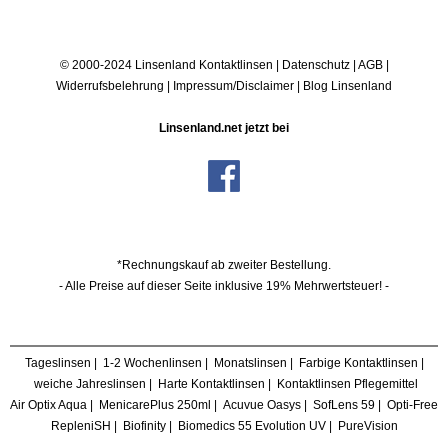
© 2000-2024 Linsenland
Kontaktlinsen
|
Datenschutz
|
AGB
|
Widerrufsbelehrung
|
Impressum/Disclaimer
|
Blog Linsenland
Linsenland.net jetzt bei
*Rechnungskauf ab zweiter Bestellung.
- Alle Preise auf dieser Seite inklusive 19% Mehrwertsteuer! -
Tageslinsen
|
1-2 Wochenlinsen
|
Monatslinsen
|
Farbige Kontaktlinsen
|
weiche Jahreslinsen
|
Harte Kontaktlinsen
|
Kontaktlinsen Pflegemittel
Air Optix Aqua
|
MenicarePlus 250ml
|
Acuvue Oasys
|
SofLens 59
|
Opti-Free
RepleniSH
|
Biofinity
|
Biomedics 55 Evolution UV
|
PureVision