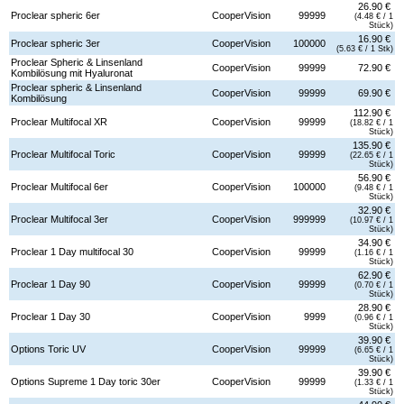
26.90 €
Proclear spheric 6er
CooperVision
99999
(4.48 € / 1
Stück)
16.90 €
Proclear spheric 3er
CooperVision
100000
(5.63 € / 1 Stk)
Proclear Spheric & Linsenland
CooperVision
99999
72.90 €
Kombilösung mit Hyaluronat
Proclear spheric & Linsenland
CooperVision
99999
69.90 €
Kombilösung
112.90 €
Proclear Multifocal XR
CooperVision
99999
(18.82 € / 1
Stück)
135.90 €
Proclear Multifocal Toric
CooperVision
99999
(22.65 € / 1
Stück)
56.90 €
Proclear Multifocal 6er
CooperVision
100000
(9.48 € / 1
Stück)
32.90 €
Proclear Multifocal 3er
CooperVision
999999
(10.97 € / 1
Stück)
34.90 €
Proclear 1 Day multifocal 30
CooperVision
99999
(1.16 € / 1
Stück)
62.90 €
Proclear 1 Day 90
CooperVision
99999
(0.70 € / 1
Stück)
28.90 €
Proclear 1 Day 30
CooperVision
9999
(0.96 € / 1
Stück)
39.90 €
Options Toric UV
CooperVision
99999
(6.65 € / 1
Stück)
39.90 €
Options Supreme 1 Day toric 30er
CooperVision
99999
(1.33 € / 1
Stück)