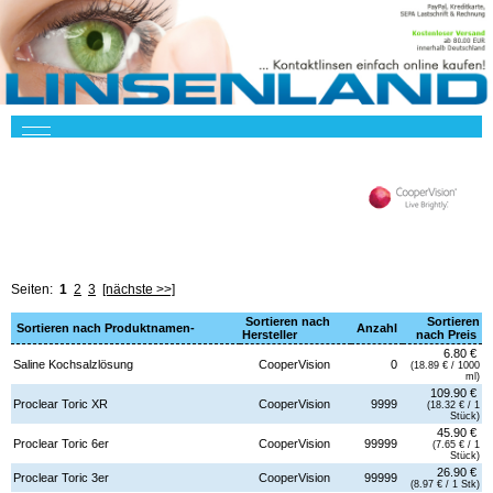
Seiten:
1
2
3
[nächste >>]
Sortieren nach
Sortieren
Sortieren nach Produktnamen-
Anzahl
Hersteller
nach Preis
6.80 €
Saline Kochsalzlösung
CooperVision
0
(18.89 € / 1000
ml)
109.90 €
Proclear Toric XR
CooperVision
9999
(18.32 € / 1
Stück)
45.90 €
Proclear Toric 6er
CooperVision
99999
(7.65 € / 1
Stück)
26.90 €
Proclear Toric 3er
CooperVision
99999
(8.97 € / 1 Stk)