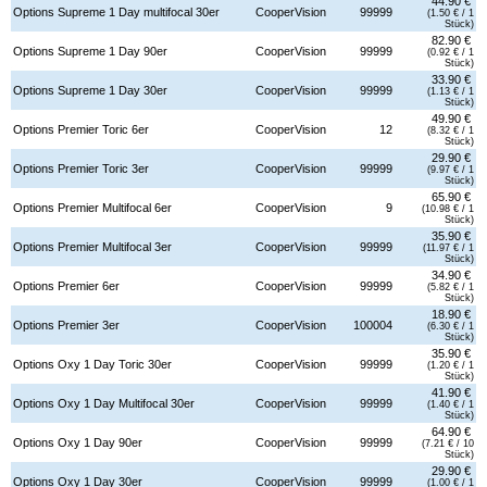
44.90 €
Options Supreme 1 Day multifocal 30er
CooperVision
99999
(1.50 € / 1
Stück)
82.90 €
Options Supreme 1 Day 90er
CooperVision
99999
(0.92 € / 1
Stück)
33.90 €
Options Supreme 1 Day 30er
CooperVision
99999
(1.13 € / 1
Stück)
49.90 €
Options Premier Toric 6er
CooperVision
12
(8.32 € / 1
Stück)
29.90 €
Options Premier Toric 3er
CooperVision
99999
(9.97 € / 1
Stück)
65.90 €
Options Premier Multifocal 6er
CooperVision
9
(10.98 € / 1
Stück)
35.90 €
Options Premier Multifocal 3er
CooperVision
99999
(11.97 € / 1
Stück)
34.90 €
Options Premier 6er
CooperVision
99999
(5.82 € / 1
Stück)
18.90 €
Options Premier 3er
CooperVision
100004
(6.30 € / 1
Stück)
35.90 €
Options Oxy 1 Day Toric 30er
CooperVision
99999
(1.20 € / 1
Stück)
41.90 €
Options Oxy 1 Day Multifocal 30er
CooperVision
99999
(1.40 € / 1
Stück)
64.90 €
Options Oxy 1 Day 90er
CooperVision
99999
(7.21 € / 10
Stück)
29.90 €
Options Oxy 1 Day 30er
CooperVision
99999
(1.00 € / 1