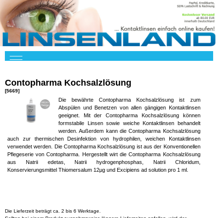
Contopharma Kochsalzlösung
[5669]
Die bewährte Contopharma Kochsalzlösung ist zum
Abspülen und Benetzen von allen gängigen Kontaktlinsen
geeignet. Mit der Contopharma Kochsalzlösung können
formstabile Linsen sowie weiche Kontaktlinsen behandelt
werden. Außerdem kann die Contopharma Kochsalzlösung
auch zur thermischen Desinfektion von hydrophilen, weichen Kontaktlinsen
verwendet werden. Die Contopharma Kochsalzlösung ist aus der Konventionellen
Pflegeserie von Contopharma. Hergestellt wirt die Contopharma Kochsalzlösung
aus Natrii edetas, Natrii hydrogenphosphas, Natrii Chloridum,
Konservierungsmittel Thiomersalum 12µg und Excipiens ad solution pro 1 ml.
Die Lieferzeit beträgt ca. 2 bis 6 Werktage.