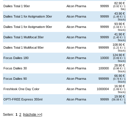
82.90 €
Dailies Total 1 90er
Alcon Pharma
99999
(0.92 € / 1
Stk)
43.90 €
Dailies Total 1 for Astigmatism 30er
Alcon Pharma
99999
(1.46 € / 1
Stück)
93.90 €
Dailies Total 1 for Astigmatism 90er
Alcon Pharma
99999
(1.04 € / 1
Stück)
41.90 €
Dailies Total 1 Multifocal 30er
Alcon Pharma
99999
(1.40 € / 1
Stück)
108.90 €
Dailies Total 1 Multifocal 90er
Alcon Pharma
999999
(1.21 € / 1
Stück)
124.90 €
Focus Dailies 180
Alcon Pharma
10000
(0.69 € / 1
Stück)
28.90 €
Focus Dailies 30
Alcon Pharma
100000
(0.96 € / 1
Stück)
66.90 €
Focus Dailies 90
Alcon Pharma
999999
(0.74 € / 1
Stück)
16.90 €
Freshlook One Day Color
Alcon Pharma
1000004
(1.69 € / 1
Stück)
19.90 €
OPTI-FREE Express 355ml
Alcon Pharma
99999
(56.06 € / 1
l)
Seiten:
1
2
[nächste >>]