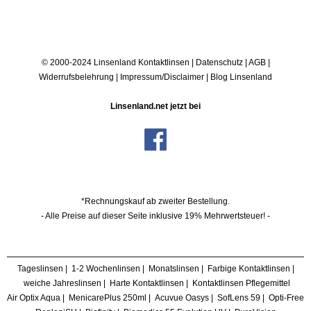
© 2000-2024 Linsenland
Kontaktlinsen
|
Datenschutz
|
AGB
|
Widerrufsbelehrung
|
Impressum/Disclaimer
|
Blog Linsenland
Linsenland.net jetzt bei
*Rechnungskauf ab zweiter Bestellung.
- Alle Preise auf dieser Seite inklusive 19% Mehrwertsteuer! -
Tageslinsen
|
1-2 Wochenlinsen
|
Monatslinsen
|
Farbige Kontaktlinsen
|
weiche Jahreslinsen
|
Harte Kontaktlinsen
|
Kontaktlinsen Pflegemittel
Air Optix Aqua
|
MenicarePlus 250ml
|
Acuvue Oasys
|
SofLens 59
|
Opti-Free