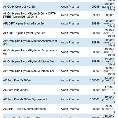
49.90 €
Air Optix Colors 2 x 2 Stk
Alcon Pharma
99999
(12.48 € / 1
Stück)
Air Optix plus HydraGlyde 2x6er + OPTI-
Alcon Pharma
99999
98.90 €
FREE RepleniSH 4x300ml
20.90 €
AIR OPTIX plus HydraGlyde 3er
Alcon Pharma
99999
(6.97 € / 1
Stück)
35.90 €
AIR OPTIX plus HydraGlyde 6er
Alcon Pharma
100000
(5.98 € / 1
Stück)
29.90 €
Air Optix plus HydraGlyde for Astigmatism
Alcon Pharma
99999
(9.97 € / 1
3er
Stück)
49.90 €
Air Optix plus HydraGlyde for Astigmatism
Alcon Pharma
99999
(8.32 € / 1
6er
Stück)
34.90 €
Air Optix plus HydraGlyde Multifocal 3er
Alcon Pharma
99999
(11.63 € / 1
Stück)
58.90 €
Air Optix plus HydraGlyde Multifocal 6er
Alcon Pharma
100002
(9.82 € / 1
Stück)
33.90 €
AOSept Plus 2x360ml
Alcon Pharma
100002
(47.08 € / 1
l)
17.90 €
AOSept Plus 360ml
Alcon Pharma
99999
(49.72 € / 1
l)
59.90 €
AOSept Plus 4x360ml Systempack
Alcon Pharma
100001
(41.60 € / 1
l)
73.90 €
AOSEPT Plus 5x360ml Sparpack
Alcon Pharma
99999
(41.06 € / 1
l)
18.90 €