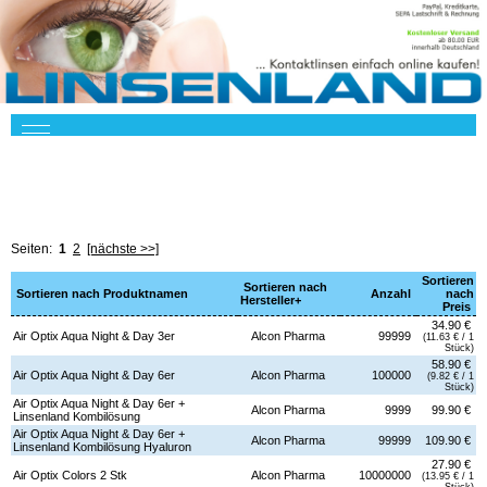
Seiten:
1
2
[nächste >>]
Sortieren
Sortieren nach
Sortieren nach Produktnamen
Anzahl
nach
Hersteller+
Preis
34.90 €
Air Optix Aqua Night & Day 3er
Alcon Pharma
99999
(11.63 € / 1
Stück)
58.90 €
Air Optix Aqua Night & Day 6er
Alcon Pharma
100000
(9.82 € / 1
Stück)
Air Optix Aqua Night & Day 6er +
Alcon Pharma
9999
99.90 €
Linsenland Kombilösung
Air Optix Aqua Night & Day 6er +
Alcon Pharma
99999
109.90 €
Linsenland Kombilösung Hyaluron
27.90 €
Air Optix Colors 2 Stk
Alcon Pharma
10000000
(13.95 € / 1
Stück)