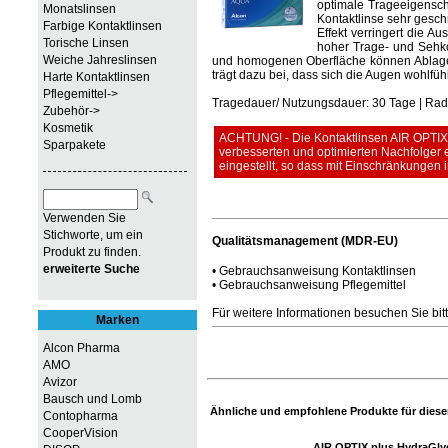
optimale Trageeigenscha
Monatslinsen
Kontaktlinse sehr gesch
Farbige Kontaktlinsen
Effekt verringert die 
Torische Linsen
hoher Trage- und Sehkom
Weiche Jahreslinsen
und homogenen Oberfläche können Ablageru
trägt dazu bei, dass sich die Augen wohlfüh
Harte Kontaktlinsen
Pflegemittel->
Tragedauer/ Nutzungsdauer: 30 Tage | Radi
Zubehör->
Kosmetik
ACHTUNG! - Die Kontaktlinsen AIR OPTIX A
Sparpakete
verbesserten und optimierten Nachfolger e
eingestellt, so dass mit Einschränkungen i
Verwenden Sie
Stichworte, um ein
Qualitätsmanagement (MDR-EU)
Produkt zu finden.
erweiterte Suche
•
Gebrauchsanweisung Kontaktlinsen
•
Gebrauchsanweisung Pflegemittel
Für weitere Informationen besuchen Sie bit
Marken
Alcon Pharma
AMO
Avizor
Bausch und Lomb
Ähnliche und empfohlene Produkte für diesen
Contopharma
CooperVision
AIR OPTIX plus HydraGly