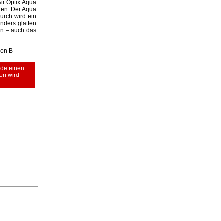
Air Optix Aqua
len. Der Aqua
urch wird ein
nders glatten
en – auch das
con B
yde einen
ion wird