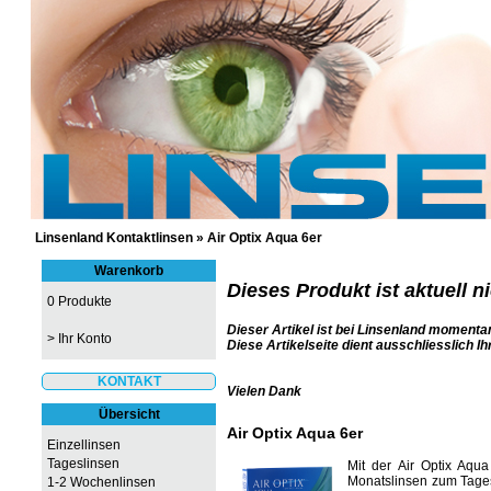
GÜNSTIGE KONTAKTLINSEN UND 
Linsenland Kontaktlinsen
»
Air Optix Aqua 6er
Warenkorb
Dieses Produkt ist aktuell n
0 Produkte
Dieser Artikel ist bei Linsenland momentan
>
Ihr Konto
Diese Artikelseite dient ausschliesslich Ih
KONTAKT
Vielen Dank
Übersicht
Air Optix Aqua 6er
Einzellinsen
Tageslinsen
Mit der Air Optix Aqu
Monatslinsen zum Tages
1-2 Wochenlinsen