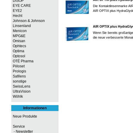
DISOP
EYE CARE
Die Kontaktlinsenmarke AIR
EYE2
AIR OPTIX plus HydraGlyde
Hecht
Johnson & Johnson
Linsenland
AIR OPTIX plus HydraGly
Menicon
Wenn Sie bereits großartig
MPG&E
die neue verbesserte Monat
Omisan
Ophtecs
Optima
Optosol
OTÉ Pharma
Piiloset
Prologis
Safilens
sonstige
SwissLens
UltraVision
Wöhlk
Informationen
Neue Produkte
Service
- Newsletter