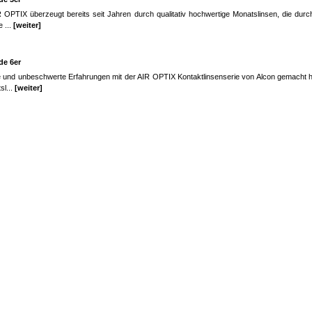
 OPTIX überzeugt bereits seit Jahren durch qualitativ hochwertige Monatslinsen, die durch
 ...
[weiter]
de 6er
e und unbeschwerte Erfahrungen mit der AIR OPTIX Kontaktlinsenserie von Alcon gemacht h
sl...
[weiter]