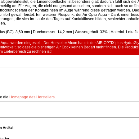
ft gewährleistet, die Linsenoberfläche ist besonders glatt dadurch fühlt sich die 
meidig an. Für Augen, die nicht nur gesund aussehen, sondern sich auch so anfüh
Austrockungsgefahr der Kontaktlinsen im Auge während diese getragen werden. Dad
fort gewährleistet. Ein weiterer Pluspunkt der Air Optix Aqua - Dank einer beso
ngen, die sich im Laufe des Tages auf Kontaktlinsen bilden, schlechter anhaft
len.
us (BC): 8,60 mm | Durchmesser: 14,2 mm | Wassergehalt: 33% | Material: Lotrafil
qua werden eingestellt. Der Hersteller Alcon hat mit der AIR OPTIX plus HydraGl
ntwickelt, so dass die bisherigen Air Optix keinen Bedarf mehr finden. Die Produkt
m Lieferbereich zu rechnen ist!
te die
Homepage des Herstellers
.
 Artikel:
de 3er