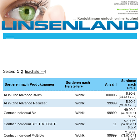
Seiten:
1
2
[nächste >>]
Sortieren
Sortieren nach
Sortieren nach Produktnamen
Anzahl
nach
Hersteller+
Preis
8.90 €
All in One Advance 360ml
Wöhlk
100006
(24.72 € / 1 l)
5.90 €
All in One Advance Reiseset
Wöhlk
99999
(59.00 € / 1 l)
49.90 €
Contact Individual Bio
Wöhlk
99999
(49.90 € / 1
Stück)
57.90 €
Contact Individual BIO TD/TDS/TP
Wöhlk
11
(57.90 € / 1
Stück)
71.90 €
Contact Individual Multi Bio
Wöhlk
99999
(71.90 € / 1
Stück)