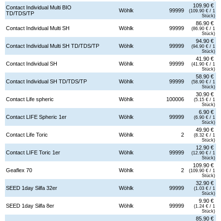
109.90 €
Contact Individual Multi BIO
Wöhlk
99999
(109.90 € / 1
TD/TDS/TP
Stück)
86.90 €
Contact Individual Multi SH
Wöhlk
99999
(86.90 € / 1
Stück)
94.90 €
Contact Individual Multi SH TD/TDS/TP
Wöhlk
99999
(94.90 € / 1
Stück)
41.90 €
Contact Individual SH
Wöhlk
99999
(41.90 € / 1
Stück)
58.90 €
Contact Individual SH TD/TDS/TP
Wöhlk
99999
(58.90 € / 1
Stück)
30.90 €
Contact Life spheric
Wöhlk
100006
(5.15 € / 1
Stück)
6.90 €
Contact LIFE Spheric 1er
Wöhlk
99999
(6.90 € / 1
Stück)
49.90 €
Contact Life Toric
Wöhlk
2
(8.32 € / 1
Stück)
12.90 €
Contact LIFE Toric 1er
Wöhlk
99999
(12.90 € / 1
Stück)
109.90 €
Geaflex 70
Wöhlk
2
(109.90 € / 1
Stück)
32.90 €
SEED 1day Silfa 32er
Wöhlk
99999
(1.03 € / 1
Stück)
9.90 €
SEED 1day Silfa 8er
Wöhlk
99999
(1.24 € / 1
Stück)
85.90 €