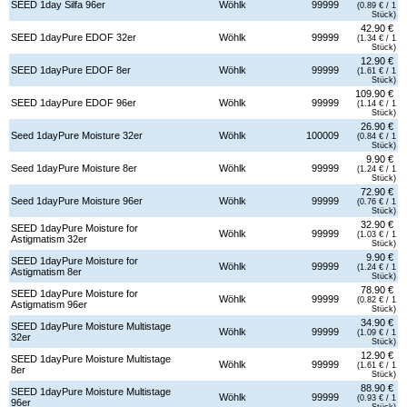
SEED 1day Silfa 96er
Wöhlk
99999
(0.89 € / 1
Stück)
42.90 €
SEED 1dayPure EDOF 32er
Wöhlk
99999
(1.34 € / 1
Stück)
12.90 €
SEED 1dayPure EDOF 8er
Wöhlk
99999
(1.61 € / 1
Stück)
109.90 €
SEED 1dayPure EDOF 96er
Wöhlk
99999
(1.14 € / 1
Stück)
26.90 €
Seed 1dayPure Moisture 32er
Wöhlk
100009
(0.84 € / 1
Stück)
9.90 €
Seed 1dayPure Moisture 8er
Wöhlk
99999
(1.24 € / 1
Stück)
72.90 €
Seed 1dayPure Moisture 96er
Wöhlk
99999
(0.76 € / 1
Stück)
32.90 €
SEED 1dayPure Moisture for
Wöhlk
99999
(1.03 € / 1
Astigmatism 32er
Stück)
9.90 €
SEED 1dayPure Moisture for
Wöhlk
99999
(1.24 € / 1
Astigmatism 8er
Stück)
78.90 €
SEED 1dayPure Moisture for
Wöhlk
99999
(0.82 € / 1
Astigmatism 96er
Stück)
34.90 €
SEED 1dayPure Moisture Multistage
Wöhlk
99999
(1.09 € / 1
32er
Stück)
12.90 €
SEED 1dayPure Moisture Multistage
Wöhlk
99999
(1.61 € / 1
8er
Stück)
88.90 €
SEED 1dayPure Moisture Multistage
Wöhlk
99999
(0.93 € / 1
96er
Stück)