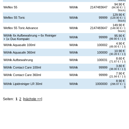
94.90 €
Weflex 55
Wöhlk
2147483647
(94.90 € / 1
Stück)
129.90 €
Weflex 55 Toric
Wöhlk
99999
(129.90 € / 1
Stück)
149.90 €
Weflex 55 Toric Advance
Wöhlk
2147483647
(149.90 € / 1
Stück)
Wöhlk 6x Aufbewahrung + 6x Reiniger
95.90 €
Wöhlk
99999
+ 1x Duo Kompakt
(99.90 € / 1 l)
4.90 €
Wöhlk Aquasafe 100ml
Wöhlk
100002
(49.00 € / 1 l)
10.90 €
Wöhlk Aquasafe 360ml
Wöhlk
100000
(30.28 € / 1 l)
8.60 €
Wöhlk Aufbewahrung
Wöhlk
100031
(71.67 € / 1 l)
3.80 €
Wöhlk Contact Care 100ml
Wöhlk
99999
(38.00 € / 1 l)
7.90 €
Wöhlk Contact Care 360ml
Wöhlk
99999
(21.94 € / 1 l)
8.90 €
Wöhlk Lipidreiniger LR 30ml
Wöhlk
1000000
(296.67 € / 1
l)
Seiten:
1
2
[nächste >>]