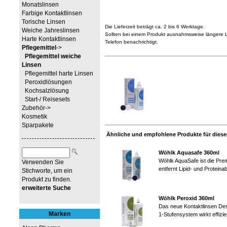
Monatslinsen
Farbige Kontaktlinsen
Torische Linsen
Die Lieferzeit beträgt ca. 2 bis 6 Werktage.
Weiche Jahreslinsen
Sollten bei einem Produkt ausnahmsweise längere Li
Harte Kontaktlinsen
Telefon benachrichtigt.
Pflegemittel
->
Pflegemittel weiche
Linsen
Pflegemittel harte Linsen
Peroxidlösungen
Kochsalzlösung
Start-/ Reisesets
Zubehör->
Kosmetik
Sparpakete
Ähnliche und empfohlene Produkte für diesen
Wöhlk Aquasafe 360ml
Wöhlk AquaSafe ist die Prem
Verwenden Sie
entfernt Lipid- und Proteinab
Stichworte, um ein
Produkt zu finden.
erweiterte Suche
Wöhlk Peroxid 360ml
Das neue Kontaktlinsen Des
Marken
1-Stufensystem wirkt effizi