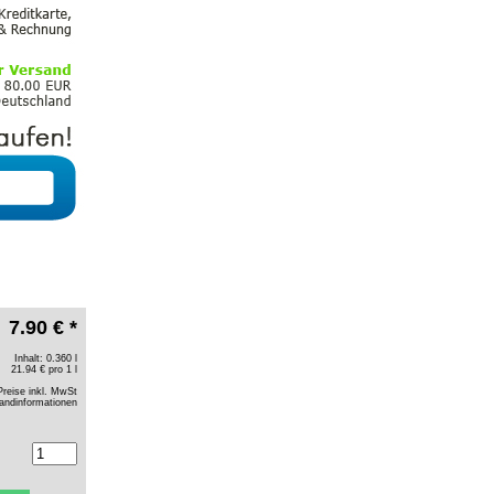
7.90 € *
Inhalt: 0.360 l
21.94 € pro 1 l
Preise inkl. MwSt
andinformationen