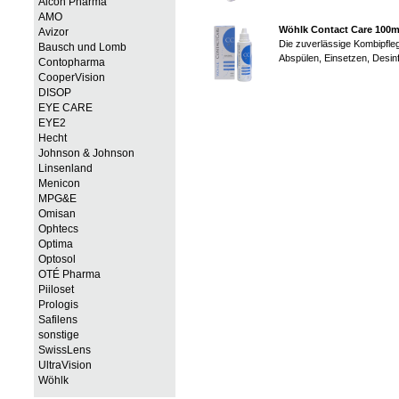
Alcon Pharma
AMO
Wöhlk Contact Care 100m
Avizor
Die zuverlässige Kombipfleg
Bausch und Lomb
Abspülen, Einsetzen, Desinf
Contopharma
CooperVision
DISOP
EYE CARE
EYE2
Hecht
Johnson & Johnson
Linsenland
Menicon
MPG&E
Omisan
Ophtecs
Optima
Optosol
OTÉ Pharma
Piiloset
Prologis
Safilens
sonstige
SwissLens
UltraVision
Wöhlk