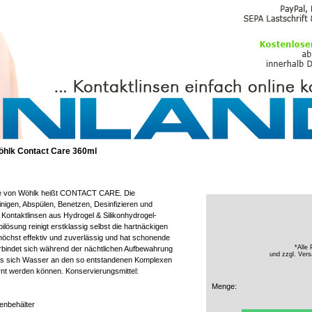
PFLEGEMITTEL
hlk Contact Care 360ml
ge von Wöhlk heißt CONTACT CARE. Die
einigen, Abspülen, Benetzen, Desinfizieren und
Kontaktlinsen aus Hydrogel & Silikonhydrogel-
ilösung reinigt erstklassig selbst die hartnäckigen
 höchst effektiv und zuverlässig und hat schonende
*Alle 
 verbindet sich während der nächtlichen Aufbewahrung
und zzgl.
Vers
ass sich Wasser an den so entstandenen Komplexen
rnt werden können. Konservierungsmittel:
Menge:
enbehälter