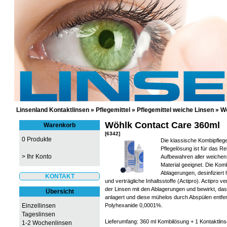
GÜNSTIGE KONTAKTLINSEN UND 
Linsenland Kontaktlinsen
»
Pflegemittel
»
Pflegemittel weiche Linsen
»
Wö
Wöhlk Contact Care 360ml
Warenkorb
[6342]
0 Produkte
Die klassische Kombipfle
Pflegelösung ist für das R
>
Ihr Konto
Aufbewahren aller weichen 
Material geeignet. Die Komb
Ablagerungen, desinfiziert
KONTAKT
und verträgliche Inhaltsstoffe (Actipro). Actipro
der Linsen mit den Ablagerungen und bewirkt, d
Übersicht
anlagert und diese mühelos durch Abspülen entfe
Einzellinsen
Polyhexanide 0,0001%.
Tageslinsen
Lieferumfang: 360 ml Kombilösung + 1 Kontaktlins
1-2 Wochenlinsen