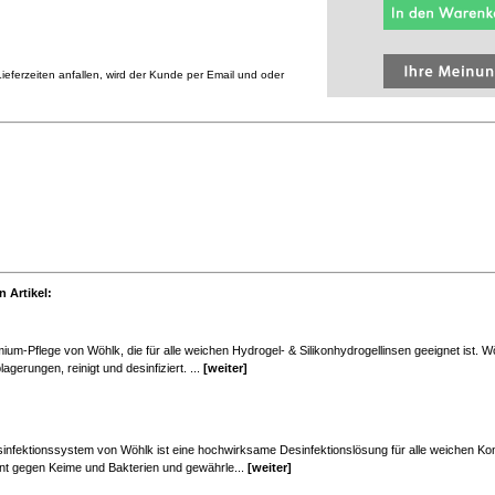
eferzeiten anfallen, wird der Kunde per Email und oder
 Artikel:
ium-Pflege von Wöhlk, die für alle weichen Hydrogel- & Silikonhydrogellinsen geeignet ist. 
lagerungen, reinigt und desinfiziert. ...
[weiter]
infektionssystem von Wöhlk ist eine hochwirksame Desinfektionslösung für alle weichen Kon
ent gegen Keime und Bakterien und gewährle...
[weiter]