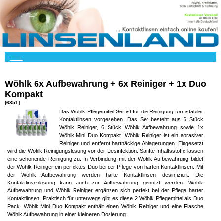
Wöhlk 6x Aufbewahrung + 6x Reiniger + 1x Duo
Kompakt
[6351]
Das Wöhlk Pflegemittel Set ist für die Reinigung formstabiler
Kontaktlinsen vorgesehen. Das Set besteht aus 6 Stück
Wöhlk Reiniger, 6 Stück Wöhlk Aufbewahrung sowie 1x
Wöhlk Mini Duo Kompakt. Wöhlk Reiniger ist ein abrasiver
Reiniger und entfernt hartnäckige Ablagerungen. Eingesetzt
wird die Wöhlk Reinigungslösung vor der Desinfektion. Sanfte Inhaltsstoffe lassen
eine schonende Reinigung zu. In Verbindung mit der Wöhlk Aufbewahrung bildet
der Wöhlk Reiniger ein perfektes Duo bei der Pflege von harten Kontaktlinsen. Mit
der Wöhlk Aufbewahrung werden harte Kontaktlinsen desinfiziert. Die
Kontaktlinsenlösung kann auch zur Aufbewahrung genutzt werden. Wöhlk
Aufbewahrung und Wöhlk Reiniger ergänzen sich perfekt bei der Pflege harter
Kontaktlinsen. Praktisch für unterwegs gibt es diese 2 Wöhlk Pflegemittel als Duo
Pack. Wöhlk Mini Duo Kompakt enthält einen Wöhlk Reiniger und eine Flasche
Wöhlk Aufbewahrung in einer kleineren Dosierung.