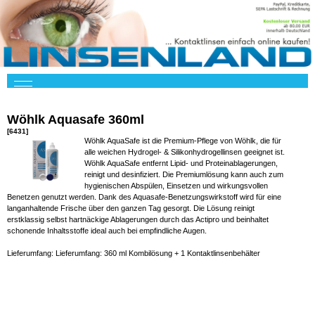
Wöhlk Aquasafe 360ml
[6431]
Wöhlk AquaSafe ist die Premium-Pflege von Wöhlk, die für
alle weichen Hydrogel- & Silikonhydrogellinsen geeignet ist.
Wöhlk AquaSafe entfernt Lipid- und Proteinablagerungen,
reinigt und desinfiziert. Die Premiumlösung kann auch zum
hygienischen Abspülen, Einsetzen und wirkungsvollen
Benetzen genutzt werden. Dank des Aquasafe-Benetzungswirkstoff wird für eine
langanhaltende Frische über den ganzen Tag gesorgt. Die Lösung reinigt
erstklassig selbst hartnäckige Ablagerungen durch das Actipro und beinhaltet
schonende Inhaltsstoffe ideal auch bei empfindliche Augen.
Lieferumfang: Lieferumfang: 360 ml Kombilösung + 1 Kontaktlinsenbehälter