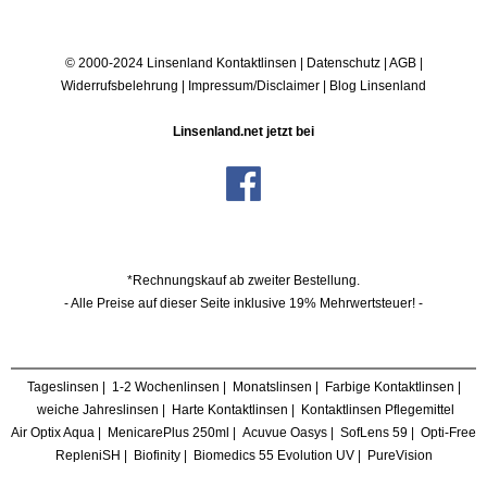
© 2000-2024 Linsenland
Kontaktlinsen
|
Datenschutz
|
AGB
|
Widerrufsbelehrung
|
Impressum/Disclaimer
|
Blog Linsenland
Linsenland.net jetzt bei
*Rechnungskauf ab zweiter Bestellung.
- Alle Preise auf dieser Seite inklusive 19% Mehrwertsteuer! -
Tageslinsen
|
1-2 Wochenlinsen
|
Monatslinsen
|
Farbige Kontaktlinsen
|
weiche Jahreslinsen
|
Harte Kontaktlinsen
|
Kontaktlinsen Pflegemittel
Air Optix Aqua
|
MenicarePlus 250ml
|
Acuvue Oasys
|
SofLens 59
|
Opti-Free
RepleniSH
|
Biofinity
|
Biomedics 55 Evolution UV
|
PureVision