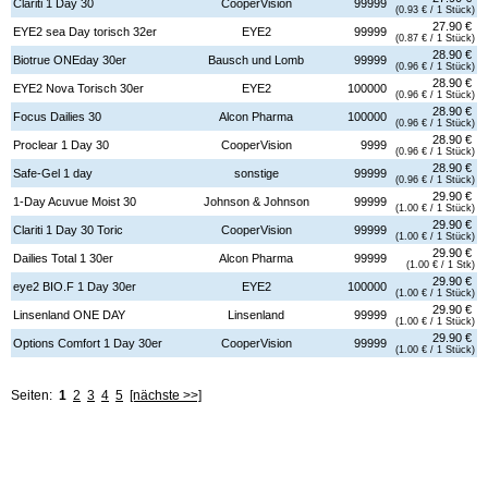
Clariti 1 Day 30
CooperVision
99999
(0.93 € / 1 Stück)
27.90 €
EYE2 sea Day torisch 32er
EYE2
99999
(0.87 € / 1 Stück)
28.90 €
Biotrue ONEday 30er
Bausch und Lomb
99999
(0.96 € / 1 Stück)
28.90 €
EYE2 Nova Torisch 30er
EYE2
100000
(0.96 € / 1 Stück)
28.90 €
Focus Dailies 30
Alcon Pharma
100000
(0.96 € / 1 Stück)
28.90 €
Proclear 1 Day 30
CooperVision
9999
(0.96 € / 1 Stück)
28.90 €
Safe-Gel 1 day
sonstige
99999
(0.96 € / 1 Stück)
29.90 €
1-Day Acuvue Moist 30
Johnson & Johnson
99999
(1.00 € / 1 Stück)
29.90 €
Clariti 1 Day 30 Toric
CooperVision
99999
(1.00 € / 1 Stück)
29.90 €
Dailies Total 1 30er
Alcon Pharma
99999
(1.00 € / 1 Stk)
29.90 €
eye2 BIO.F 1 Day 30er
EYE2
100000
(1.00 € / 1 Stück)
29.90 €
Linsenland ONE DAY
Linsenland
99999
(1.00 € / 1 Stück)
29.90 €
Options Comfort 1 Day 30er
CooperVision
99999
(1.00 € / 1 Stück)
Seiten:
1
2
3
4
5
[nächste >>]