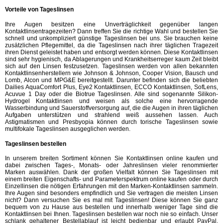
Vorteile von Tageslinsen
Ihre Augen besitzen eine Unverträglichkeit gegenüber langen
Kontaktlinsentragezeiten? Dann treffen Sie die richtige Wahl und bestellen Sie
schnell und unkompliziert günstige Tageslinsen bei uns. Sie brauchen keine
zusätzlichen Pflegemittel, da die Tageslinsen nach ihrer täglichen Tragezeit
ihren Dienst geleistet haben und entsorgt werden können. Diese Kontaktlinsen
sind sehr hygienisch, da Ablagerungen und Krankheitserreger kaum Zeit bleibt
sich auf den Linsen festzusetzen. Tageslinsen werden von allen bekannten
Kontaktlinsenherstellern wie Johnson & Johnson, Cooper Vision, Bausch und
Lomb, Alcon und MPG&E bereitgestellt. Darunter befinden sich die beliebten
Dailies AquaComfort Plus, Eye2 Kontaktlinsen, ECCO Kontaktlinsen, SofLens,
Acuvue 1 Day oder die Biotrue Tageslinsen. Alle sind sogenannte Silikon-
Hydrogel Kontaktlinsen und weisen als solche eine hervorragende
Wasserbindung und Sauerstoffversorgung auf, die die Augen in ihren täglichen
Aufgaben unterstützen und strahlend weiß aussehen lassen. Auch
Astigmatismen und Presbyopia können durch torische Tageslinsen sowie
multifokale Tageslinsen ausgeglichen werden.
Tageslinsen bestellen
In unserem breiten Sortiment können Sie Kontaktlinsen online kaufen und
dabei zwischen Tages-, Monats- oder Jahreslinsen vieler renommierter
Marken auswählen. Dank der großen Vielfalt können Sie Tageslinsen mit
einem breiten Eigenschafts- und Parameterspektrum online kaufen oder durch
Einzellinsen die nötigen Erfahrungen mit den Marken-Kontaktlinsen sammeln.
Ihre Augen sind besonders empfindlich und Sie vertragen die meisten Linsen
nicht? Dann versuchen Sie es mal mit Tageslinsen! Diese können Sie ganz
bequem von zu Hause aus bestellen und innerhalb weniger Tage sind die
Kontaktlinsen bei Ihnen. Tageslinsen bestellen war noch nie so einfach. Unser
schlank gehaltener Bestellablauf ist leicht bedienbar und erlaubt PayPal,