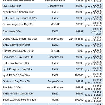
(0.70 € / 1 Stück)
21.90 €
Live 1 Day 30er
CooperVision
99999
(0.73 € / 1 Stück)
22.90 €
eye2 MY.SEN Spheric 30er
EYE2
99999
(0.76 € / 1 Stück)
22.90 €
EYE2 sea Day sphärisch 32er
EYE2
99999
(0.72 € / 1 Stück)
23.90 €
Ecco change One Day 30
MPG&E
99999
(0.80 € / 1 Stück)
23.90 €
Eye2 Nova 30er
EYE2
99999
(7.97 € / 10
Stück)
24.90 €
Dailies AquaComfort Plus 30er
Alcon Pharma
2147483647
(0.83 € / 1 Stück)
24.90 €
EYE2 Easy torisch 30er
EYE2
99999
(0.83 € / 1 Stück)
24.90 €
Perfect One Day AS UV 30
MPG&E
9999
(0.83 € / 1 Stück)
25.90 €
Biomedics 1-Day Extra 30
CooperVision
99999
(0.86 € / 1 Stück)
25.90 €
EYE2 Joy Torisch 30er
EYE2
99999
(0.86 € / 1 Stück)
25.90 €
eye2 Oxyplus 1 Day 30er
EYE2
99999
(0.86 € / 1 Stück)
25.90 €
eye2 PRO.C 1Day 30er
EYE2
100000
(0.86 € / 1 Stück)
25.90 €
Options 1 Day Extra 30
CooperVision
99999
(0.86 € / 1 Stück)
25.90 €
Precision 1 30er
Alcon Pharma
99999
(0.86 € / 1 Stück)
26.90 €
EYE2 MY.SEN torisch 30er
EYE2
99999
(0.90 € / 1 Stück)
26.90 €
Seed 1dayPure Moisture 32er
Wöhlk
100009
(0.84 € / 1 Stück)
27.90 €