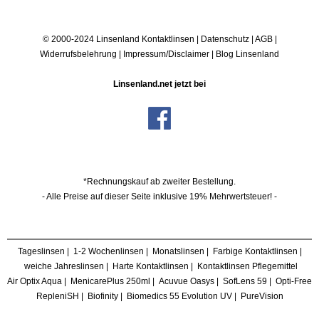
© 2000-2024 Linsenland
Kontaktlinsen
|
Datenschutz
|
AGB
|
Widerrufsbelehrung
|
Impressum/Disclaimer
|
Blog Linsenland
Linsenland.net jetzt bei
*Rechnungskauf ab zweiter Bestellung.
- Alle Preise auf dieser Seite inklusive 19% Mehrwertsteuer! -
Tageslinsen
|
1-2 Wochenlinsen
|
Monatslinsen
|
Farbige Kontaktlinsen
|
weiche Jahreslinsen
|
Harte Kontaktlinsen
|
Kontaktlinsen Pflegemittel
Air Optix Aqua
|
MenicarePlus 250ml
|
Acuvue Oasys
|
SofLens 59
|
Opti-Free
RepleniSH
|
Biofinity
|
Biomedics 55 Evolution UV
|
PureVision