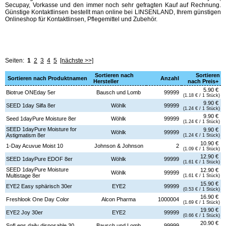
Secupay, Vorkasse und den immer noch sehr gefragten Kauf auf Rechnung.
Günstige Kontaktlinsen bestellt man online bei LINSENLAND, Ihrem günstigen
Onlineshop für Kontaktlinsen, Pflegemittel und Zubehör.
Seiten:
1
2
3
4
5
[nächste >>]
Sortieren nach
Sortieren
Sortieren nach Produktnamen
Anzahl
Hersteller
nach Preis+
5.90 €
Biotrue ONEday 5er
Bausch und Lomb
99999
(1.18 € / 1 Stück)
9.90 €
SEED 1day Silfa 8er
Wöhlk
99999
(1.24 € / 1 Stück)
9.90 €
Seed 1dayPure Moisture 8er
Wöhlk
99999
(1.24 € / 1 Stück)
SEED 1dayPure Moisture for
9.90 €
Wöhlk
99999
Astigmatism 8er
(1.24 € / 1 Stück)
10.90 €
1-Day Acuvue Moist 10
Johnson & Johnson
2
(1.09 € / 1 Stück)
12.90 €
SEED 1dayPure EDOF 8er
Wöhlk
99999
(1.61 € / 1 Stück)
SEED 1dayPure Moisture
12.90 €
Wöhlk
99999
Multistage 8er
(1.61 € / 1 Stück)
15.90 €
EYE2 Easy sphärisch 30er
EYE2
99999
(0.53 € / 1 Stück)
16.90 €
Freshlook One Day Color
Alcon Pharma
1000004
(1.69 € / 1 Stück)
19.90 €
EYE2 Joy 30er
EYE2
99999
(0.66 € / 1 Stück)
20.90 €
SofLens daily disposable 30
Bausch und Lomb
99999