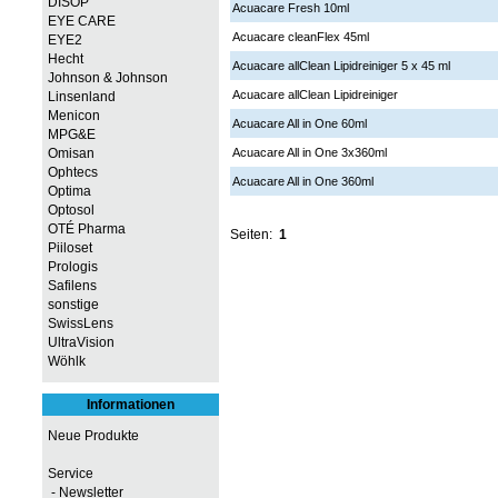
DISOP
Acuacare Fresh 10ml
EYE CARE
Acuacare cleanFlex 45ml
EYE2
Hecht
Acuacare allClean Lipidreiniger 5 x 45 ml
Johnson & Johnson
Acuacare allClean Lipidreiniger
Linsenland
Menicon
Acuacare All in One 60ml
MPG&E
Omisan
Acuacare All in One 3x360ml
Ophtecs
Acuacare All in One 360ml
Optima
Optosol
OTÉ Pharma
Seiten:
1
Piiloset
Prologis
Safilens
sonstige
SwissLens
UltraVision
Wöhlk
Informationen
Neue Produkte
Service
- Newsletter