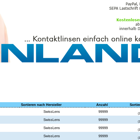
PFLEGEMITTEL
Sortieren nach Hersteller
Anzahl
Sortie
SwissLens
99999
(
SwissLens
99999
(
SwissLens
99999
(
SwissLens
99999
(