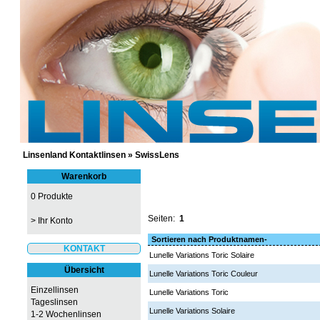
GÜNSTIGE KONTAKTLINSEN UND 
Linsenland Kontaktlinsen
»
SwissLens
Warenkorb
0 Produkte
Seiten:
1
>
Ihr Konto
Sortieren nach Produktnamen-
KONTAKT
Lunelle Variations Toric Solaire
Übersicht
Lunelle Variations Toric Couleur
Einzellinsen
Lunelle Variations Toric
Tageslinsen
Lunelle Variations Solaire
1-2 Wochenlinsen