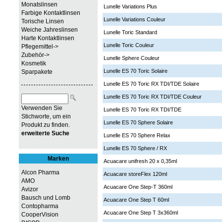
Monatslinsen
Lunelle Variations Plus
Farbige Kontaktlinsen
Lunelle Variations Couleur
Torische Linsen
Weiche Jahreslinsen
Lunelle Toric Standard
Harte Kontaktlinsen
Lunelle Toric Couleur
Pflegemittel->
Zubehör->
Lunelle Sphere Couleur
Kosmetik
Lunelle ES 70 Toric Solaire
Sparpakete
Lunelle ES 70 Toric RX TDI/TDE Solaire
Lunelle ES 70 Toric RX TDI/TDE Couleur
Verwenden Sie
Lunelle ES 70 Toric RX TDI/TDE
Stichworte, um ein
Lunelle ES 70 Sphere Solaire
Produkt zu finden.
erweiterte Suche
Lunelle ES 70 Sphere Relax
Lunelle ES 70 Sphere / RX
Marken
Acuacare unifresh 20 x 0,35ml
Alcon Pharma
Acuacare storeFlex 120ml
AMO
Acuacare One Step-T 360ml
Avizor
Bausch und Lomb
Acuacare One Step T 60ml
Contopharma
Acuacare One Step T 3x360ml
CooperVision