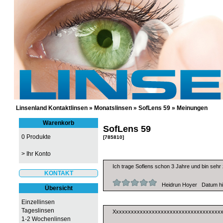
GÜNSTIGE KONTAKTLINSEN UND 
Linsenland Kontaktlinsen
»
Monatslinsen
»
SofLens 59
»
Meinungen
Warenkorb
SofLens 59
0 Produkte
[785810]
>
Ihr Konto
Ich trage Soflens schon 3 Jahre und bin sehr 
KONTAKT
Heidrun Hoyer Datum hin
Übersicht
Einzellinsen
Tageslinsen
Xxxxxxxxxxxxxxxxxxxxxxxxxxxxxxxxxxxxx
1-2 Wochenlinsen