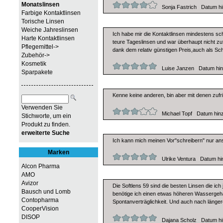
Monatslinsen
Sonja Fastrich Datum hin
Farbige Kontaktlinsen
Torische Linsen
Weiche Jahreslinsen
Ich habe mir die Kontaktlinsen mindestens scho
Harte Kontaktlinsen
teure Tageslinsen und war überhaupt nicht zuf
Pflegemittel->
dank dem relativ günstigen Preis,auch als Schü
Zubehör->
Kosmetik
Luise Janzen Datum hinz
Sparpakete
Kenne keine anderen, bin aber mit denen zufri
Verwenden Sie
Michael Topf Datum hinzu
Stichworte, um ein
Produkt zu finden.
erweiterte Suche
Ich kann mich meinen Vor"schreibern" nur ans
Marken
Ulrike Ventura Datum hin
Alcon Pharma
AMO
Avizor
Die Softlens 59 sind die besten Linsen die ic
Bausch und Lomb
benötige ich einen etwas höheren Wassergeha
Contopharma
Spontanverträglichkeit. Und auch nach längere
CooperVision
DISOP
Dajana Scholz Datum hin