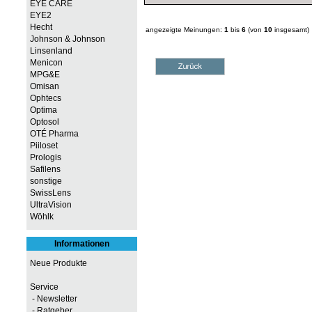
EYE CARE
EYE2
Hecht
angezeigte Meinungen:
1
bis
6
(von
10
insgesamt)
Johnson & Johnson
Linsenland
Menicon
MPG&E
Omisan
Ophtecs
Optima
Optosol
OTÉ Pharma
Piiloset
Prologis
Safilens
sonstige
SwissLens
UltraVision
Wöhlk
Informationen
Neue Produkte
Service
- Newsletter
- Ratgeber