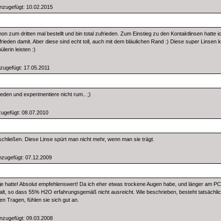
zugefügt: 10.02.2015
n zum dritten mal bestellt und bin total zufrieden. Zum Einstieg zu den Kontaktlinsen hatte i
rieden damit. Aber diese sind echt toll, auch mit dem bläulichen Rand :) Diese super Linsen k
lerin leisten :)
ugefügt: 17.05.2011
eden und experimentiere nicht rum.. ;)
gefügt: 08.07.2010
chließen. Diese Linse spürt man nicht mehr, wenn man sie trägt.
zugefügt: 07.12.2009
h je hatte! Absolut empfehlenswert! Da ich eher etwas trockene Augen habe, und länger am PC 
lt, so dass 55% H2O erfahrungsgemäß nicht ausreicht. Wie beschrieben, besteht tatsächlic
n Tragen, fühlen sie sich gut an.
zugefügt: 09.03.2008