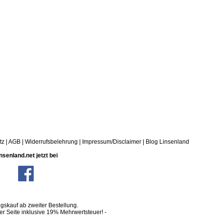
tz
|
AGB
|
Widerrufsbelehrung
|
Impressum/Disclaimer
|
Blog Linsenland
nsenland.net jetzt bei
skauf ab zweiter Bestellung.
ser Seite inklusive 19% Mehrwertsteuer! -