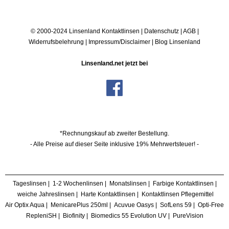
© 2000-2024 Linsenland
Kontaktlinsen
|
Datenschutz
|
AGB
|
Widerrufsbelehrung
|
Impressum/Disclaimer
|
Blog Linsenland
Linsenland.net jetzt bei
*Rechnungskauf ab zweiter Bestellung.
- Alle Preise auf dieser Seite inklusive 19% Mehrwertsteuer! -
Tageslinsen
|
1-2 Wochenlinsen
|
Monatslinsen
|
Farbige Kontaktlinsen
|
weiche Jahreslinsen
|
Harte Kontaktlinsen
|
Kontaktlinsen Pflegemittel
Air Optix Aqua
|
MenicarePlus 250ml
|
Acuvue Oasys
|
SofLens 59
|
Opti-Free
RepleniSH
|
Biofinity
|
Biomedics 55 Evolution UV
|
PureVision