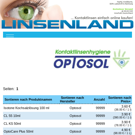
Seiten:
1
Sortieren nach
Sortieren nach
Sortieren nach Produktnamen
Anzahl
Hersteller
Preis+
3.60 €
Isotone Kochsalzlösung 100 ml
Optosol
99999
(36.00 € / 1 l)
3.90 €
CL 55 10ml
Optosol
99999
(390.00 € / 1 l)
3.90 €
CL KS 50ml
Optosol
99999
(78.00 € / 1 l)
4.90 €
OptoCare Plus 50ml
Optosol
99999
(98.00 € / 1 L)