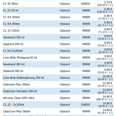
5.70 €
CL 55 30ml
Optosol
100002
(190.00 € / 1 l)
6.90 €
CL 22 50 ml
Optosol
99999
(138.00 € / 1 l)
6.90 €
CL KS 250ml
Optosol
99999
(27.60 € / 1 l)
6.90 €
CL KS 350ml
Optosol
99999
(19.71 € / 1 L)
8.90 €
CL 22 125ml
Optosol
99999
(71.20 € / 1 l)
8.90 €
Neutrasol 250 ml
Optosol
99999
(35.60 € / 1 L)
8.90 €
Septosol 250 ml
Optosol
99999
(35.60 € / 1 L)
9.50 €
CL KS 2x250ml
Optosol
99999
(19.00 € / 1 l)
9.90 €
Lens Aktiv Reinigung 60 ml
Optosol
99999
(165.00 € / 1 L)
9.90 €
Neutrasol 300 ml
Optosol
99999
(33.00 € / 1 L)
9.90 €
Septosol 300 ml
Optosol
99999
(33.00 € / 1 L)
10.90 €
Lens Aktiv Aufbewahrung 250 ml
Optosol
99999
(43.60 € / 1 L)
12.90 €
Optocare Plus 250ml
Optosol
99999
(51.60 € / 1 L)
12.90 €
OptoCare Sensitive 350 ml
Optosol
99999
(36.86 € / 1 L)
14.90 €
All Lens Clean 20% Ultra
Optosol
99999
(496.67 € / 1 L)
14.90 €
CL 22 - 2x125ml
Optosol
100002
(59.60 € / 1 l)
14.90 €
OptoCare Plus 360ml
Optosol
99999
(41.39 € / 1 L)