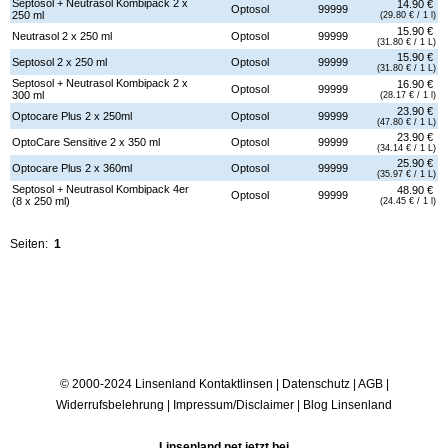
Septosol + Neutrasol Kombipack 2 x
14.90 €
Optosol
99999
250 ml
(29.80 € / 1 l)
15.90 €
Neutrasol 2 x 250 ml
Optosol
99999
(31.80 € / 1 L)
15.90 €
Septosol 2 x 250 ml
Optosol
99999
(31.80 € / 1 L)
Septosol + Neutrasol Kombipack 2 x
16.90 €
Optosol
99999
300 ml
(28.17 € / 1 l)
23.90 €
Optocare Plus 2 x 250ml
Optosol
99999
(47.80 € / 1 L)
23.90 €
OptoCare Sensitive 2 x 350 ml
Optosol
99999
(34.14 € / 1 L)
25.90 €
Optocare Plus 2 x 360ml
Optosol
99999
(35.97 € / 1 L)
Septosol + Neutrasol Kombipack 4er
48.90 €
Optosol
99999
(8 x 250 ml)
(24.45 € / 1 l)
Seiten:
1
© 2000-2024 Linsenland
Kontaktlinsen
|
Datenschutz
|
AGB
|
Widerrufsbelehrung
|
Impressum/Disclaimer
|
Blog Linsenland
Linsenland.net jetzt bei