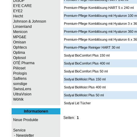
DISOP
EYE CARE
Premium-Pflege Kombilösung HART 5 x 240 ml
EYE2
Premium-Pflege Kombilösung mit Hyaluron 100 m
Hecht
Johnson & Johnson
Premium-Pflege Kombilösung mit Hyaluron 3 x 36
Linsenland
Menicon
Premium-Pflege Kombilösung mit Hyaluron 360 m
MPG&E
Premium-Pflege Kombilösung mit Hyaluron 6 x 36
Omisan
Ophtecs
Premium-Pflege Reiniger HART 30 ml
Optima
Sodyal BioComfort Plus 150 ml
Optosol
OTÉ Pharma
Sodyal BioComfort Plus 400 ml
Piiloset
Sodyal BioComfort Plus 50 ml
Prologis
Safilens
Sodyal BioMoist Plus 150 ml
sonstige
Sodyal BioMoist Plus 400 ml
SwissLens
UltraVision
Sodyal BioMoist Plus 50 ml
Wöhlk
Sodyal Lid Tücher
Informationen
Seiten:
1
Neue Produkte
Service
- Newsletter