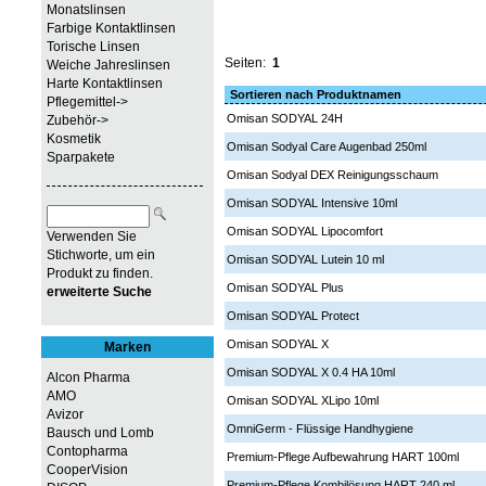
Monatslinsen
Farbige Kontaktlinsen
Torische Linsen
Seiten:
1
Weiche Jahreslinsen
Harte Kontaktlinsen
Sortieren nach Produktnamen
Pflegemittel->
Omisan SODYAL 24H
Zubehör->
Kosmetik
Omisan Sodyal Care Augenbad 250ml
Sparpakete
Omisan Sodyal DEX Reinigungsschaum
Omisan SODYAL Intensive 10ml
Omisan SODYAL Lipocomfort
Verwenden Sie
Stichworte, um ein
Omisan SODYAL Lutein 10 ml
Produkt zu finden.
Omisan SODYAL Plus
erweiterte Suche
Omisan SODYAL Protect
Omisan SODYAL X
Marken
Omisan SODYAL X 0.4 HA 10ml
Alcon Pharma
AMO
Omisan SODYAL XLipo 10ml
Avizor
OmniGerm - Flüssige Handhygiene
Bausch und Lomb
Contopharma
Premium-Pflege Aufbewahrung HART 100ml
CooperVision
Premium-Pflege Kombilösung HART 240 ml