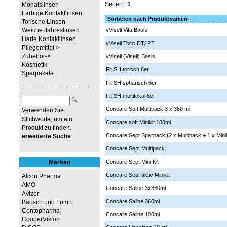
Seiten:
1
Monatslinsen
Farbige Kontaktlinsen
Sortieren nach Produktnamen-
Torische Linsen
Weiche Jahreslinsen
vVisell Vita Basis
Harte Kontaktlinsen
vVisell Toric DT/ PT
Pflegemittel->
Zubehör->
vVisell (Visell) Basis
Kosmetik
Fit SH torisch 6er
Sparpakete
Fit SH sphärisch 6er
Fit SH multifokal 6er
Concare Soft Multipack 3 x 360 ml
Verwenden Sie
Stichworte, um ein
Concare soft Minikit 100ml
Produkt zu finden.
Concare Sept Sparpack (2 x Multipack + 1 x Minik
erweiterte Suche
Concare Sept Multipack
Marken
Concare Sept Mini Kit
Concare Sept aktiv Minikit
Alcon Pharma
AMO
Concare Saline 3x360ml
Avizor
Concare Saline 360ml
Bausch und Lomb
Contopharma
Concare Saline 100ml
CooperVision