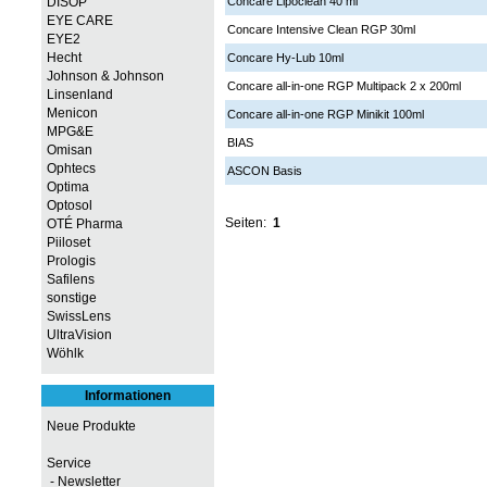
DISOP
Concare Lipoclean 40 ml
EYE CARE
Concare Intensive Clean RGP 30ml
EYE2
Hecht
Concare Hy-Lub 10ml
Johnson & Johnson
Concare all-in-one RGP Multipack 2 x 200ml
Linsenland
Menicon
Concare all-in-one RGP Minikit 100ml
MPG&E
BIAS
Omisan
Ophtecs
ASCON Basis
Optima
Optosol
Seiten:
1
OTÉ Pharma
Piiloset
Prologis
Safilens
sonstige
SwissLens
UltraVision
Wöhlk
Informationen
Neue Produkte
Service
- Newsletter