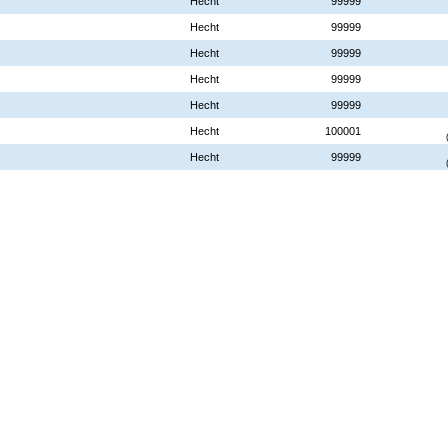
Hecht
99999
Hecht
99999
Hecht
99999
Hecht
99999
Hecht
99999
Hecht
100001
Hecht
99999