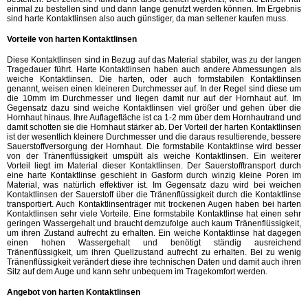
einmal zu bestellen sind und dann lange genutzt werden können. Im Ergebnis
sind harte Kontaktlinsen also auch günstiger, da man seltener kaufen muss.
Vorteile von harten Kontaktlinsen
Diese Kontaktlinsen sind in Bezug auf das Material stabiler, was zu der langen
Tragedauer führt. Harte Kontaktlinsen haben auch andere Abmessungen als
weiche Kontaktlinsen. Die harten, oder auch formstabilen Kontaktlinsen
genannt, weisen einen kleineren Durchmesser auf. In der Regel sind diese um
die 10mm im Durchmesser und liegen damit nur auf der Hornhaut auf. Im
Gegensatz dazu sind weiche Kontaktlinsen viel größer und gehen über die
Hornhaut hinaus. Ihre Auflagefläche ist ca 1-2 mm über dem Hornhautrand und
damit schotten sie die Hornhaut stärker ab. Der Vorteil der harten Kontaktlinsen
ist der wesentlich kleinere Durchmesser und die daraus resultierende, bessere
Sauerstoffversorgung der Hornhaut. Die formstabile Kontaktlinse wird besser
von der Tränenflüssigkeit umspült als weiche Kontaktlinsen. Ein weiterer
Vorteil liegt im Material dieser Kontaktlinsen. Der Sauerstofftransport durch
eine harte Kontaktlinse geschieht in Gasform durch winzig kleine Poren im
Material, was natürlich effektiver ist. Im Gegensatz dazu wird bei weichen
Kontaktlinsen der Sauerstoff über die Tränenflüssigkeit durch die Kontaktlinse
transportiert. Auch Kontaktlinsenträger mit trockenen Augen haben bei harten
Kontaktlinsen sehr viele Vorteile. Eine formstabile Kontaktlinse hat einen sehr
geringen Wassergehalt und braucht demzufolge auch kaum Tränenflüssigkeit,
um ihren Zustand aufrecht zu erhalten. Ein weiche Kontaktlinse hat dagegen
einen hohen Wassergehalt und benötigt ständig ausreichend
Tränenflüssigkeit, um ihren Quellzustand aufrecht zu erhalten. Bei zu wenig
Tränenflüssigkeit verändert diese ihre technischen Daten und damit auch ihren
Sitz auf dem Auge und kann sehr unbequem im Tragekomfort werden.
Angebot von harten Kontaktlinsen