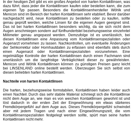
In der heutigen Zeit gibt es ein großes Angebot von harten Kontaktlinsen, was
dazu führt, dass jeder die Kontaktlinsen kaufen oder bestellen kann, die zum
eigenen Typ passen. Besonders die Kontaktlinsenhersteller Wöhlk und
Menicon sind im Bereich der harten Kontaktlinsen sehr etabliert. Bevor darüber
nachgedacht wird, neue Kontaktlinsen zu bestellen oder zu kaufen, sollte
genau geprüft werden, welche Linsen für die eigenen Augen geeignet sind.
Das ist bei harten Kontaktlinsen besonders wichtig, da sie sich nicht dem
Augen anschmiegen sondern auf fünfhundertstel beziehungsweise einzehntel
Millimeter genau angepasst werden. Demzufolge ist es unerlässlich, bei
diesen Kontaktlinsen eine Anpassung vom Kontaktlinsenspezialisten oder
Augenarzt vornehmen zu lassen. Nachkontrollen, um eventuelle Änderungen
der Sehkorrektur oder Hornhautdaten zu erfassen sind ebenfalls stets durch
einen Augenarzt oder Kontaktlinsenspezialsiten vorzunehmen. Eine
regelmäßige Kontrolle der harten Kontaktlinsen durch einen Fachmann sind
unerlässlich um die langfristige Verträglichkeit dieser zu gewährleisten.
Menicon und Wöhlk Kontaktlinsen können zu günstigen Preisen ganz leicht
bei LINSENLAND online bestellt werden. Überzeugen Sie sich selbst von
diesen beliebten harten Kontaktlinsen.
Nachteile von harten Kontaktlinsen
Die harten, beziehungsweise formstabilen, Kontaktlinsen haben leider auch
einen Nachteil. Durch das sehr stabile Material schmiegt sich die Kontaktlinse
nicht dem Auge an, wie man es von weichen Kontaktlinsen gewohnt ist und
löst dadurch in der ersten Zeit der Eingewöhnung ein etwas stärkeres
Fremdkörpergefühl auf dem Auge aus. Dieses Fremdkörpergefühl schwindet
aber mit jedem Tragen und nach einer Eingewöhnungszeit, die vom
Kontaktlinsenspezialisten festgelegt werden sollte, spürt man seine harten
Kontaktlinsen nicht mehr.