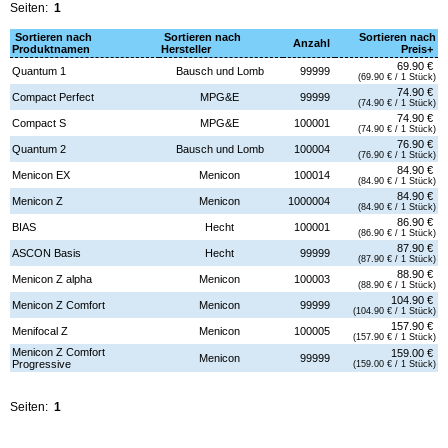
Seiten:
1
Sortieren nach
Sortieren nach
Sortieren nach
Anzahl
Produktnamen
Hersteller
Preis+
69.90 €
Quantum 1
Bausch und Lomb
99999
(69.90 € / 1 Stück)
74.90 €
Compact Perfect
MPG&E
99999
(74.90 € / 1 Stück)
74.90 €
Compact S
MPG&E
100001
(74.90 € / 1 Stück)
76.90 €
Quantum 2
Bausch und Lomb
100004
(76.90 € / 1 Stück)
84.90 €
Menicon EX
Menicon
100014
(84.90 € / 1 Stück)
84.90 €
Menicon Z
Menicon
1000004
(84.90 € / 1 Stück)
86.90 €
BIAS
Hecht
100001
(86.90 € / 1 Stück)
87.90 €
ASCON Basis
Hecht
99999
(87.90 € / 1 Stück)
88.90 €
Menicon Z alpha
Menicon
100003
(88.90 € / 1 Stück)
104.90 €
Menicon Z Comfort
Menicon
99999
(104.90 € / 1 Stück)
157.90 €
Menifocal Z
Menicon
100005
(157.90 € / 1 Stück)
Menicon Z Comfort
159.00 €
Menicon
99999
Progressive
(159.00 € / 1 Stück)
Seiten:
1