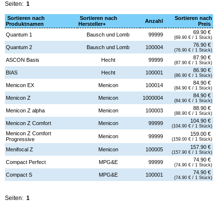
Seiten:
1
Sortieren nach
Sortieren nach
Sortieren nach
Anzahl
Produktnamen
Hersteller+
Preis
69.90 €
Quantum 1
Bausch und Lomb
99999
(69.90 € / 1 Stück)
76.90 €
Quantum 2
Bausch und Lomb
100004
(76.90 € / 1 Stück)
87.90 €
ASCON Basis
Hecht
99999
(87.90 € / 1 Stück)
86.90 €
BIAS
Hecht
100001
(86.90 € / 1 Stück)
84.90 €
Menicon EX
Menicon
100014
(84.90 € / 1 Stück)
84.90 €
Menicon Z
Menicon
1000004
(84.90 € / 1 Stück)
88.90 €
Menicon Z alpha
Menicon
100003
(88.90 € / 1 Stück)
104.90 €
Menicon Z Comfort
Menicon
99999
(104.90 € / 1 Stück)
Menicon Z Comfort
159.00 €
Menicon
99999
Progressive
(159.00 € / 1 Stück)
157.90 €
Menifocal Z
Menicon
100005
(157.90 € / 1 Stück)
74.90 €
Compact Perfect
MPG&E
99999
(74.90 € / 1 Stück)
74.90 €
Compact S
MPG&E
100001
(74.90 € / 1 Stück)
Seiten:
1