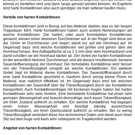
einmal zu bestellen sind und dann lange genutzt werden können. Im Ergebnis
sind harte Kontaktlinsen also auch günstiger, da man seltener kaufen muss.
Vorteile von harten Kontaktlinsen
Diese Kontaktlinsen sind in Bezug auf das Material stabiler, was zu der langen
Tragedauer führt. Harte Kontaktlinsen haben auch andere Abmessungen als
weiche Kontaktlinsen. Die harten, oder auch formstabilen Kontaktlinsen
genannt, weisen einen kleineren Durchmesser auf. In der Regel sind diese um
die 10mm im Durchmesser und liegen damit nur auf der Hornhaut auf. Im
Gegensatz dazu sind weiche Kontaktlinsen viel größer und gehen über die
Hornhaut hinaus. Ihre Auflagefläche ist ca 1-2 mm über dem Hornhautrand und
damit schotten sie die Hornhaut stärker ab. Der Vorteil der harten Kontaktlinsen
ist der wesentlich kleinere Durchmesser und die daraus resultierende, bessere
Sauerstoffversorgung der Hornhaut. Die formstabile Kontaktlinse wird besser
von der Tränenflüssigkeit umspült als weiche Kontaktlinsen. Ein weiterer
Vorteil liegt im Material dieser Kontaktlinsen. Der Sauerstofftransport durch
eine harte Kontaktlinse geschieht in Gasform durch winzig kleine Poren im
Material, was natürlich effektiver ist. Im Gegensatz dazu wird bei weichen
Kontaktlinsen der Sauerstoff über die Tränenflüssigkeit durch die Kontaktlinse
transportiert. Auch Kontaktlinsenträger mit trockenen Augen haben bei harten
Kontaktlinsen sehr viele Vorteile. Eine formstabile Kontaktlinse hat einen sehr
geringen Wassergehalt und braucht demzufolge auch kaum Tränenflüssigkeit,
um ihren Zustand aufrecht zu erhalten. Ein weiche Kontaktlinse hat dagegen
einen hohen Wassergehalt und benötigt ständig ausreichend
Tränenflüssigkeit, um ihren Quellzustand aufrecht zu erhalten. Bei zu wenig
Tränenflüssigkeit verändert diese ihre technischen Daten und damit auch ihren
Sitz auf dem Auge und kann sehr unbequem im Tragekomfort werden.
Angebot von harten Kontaktlinsen