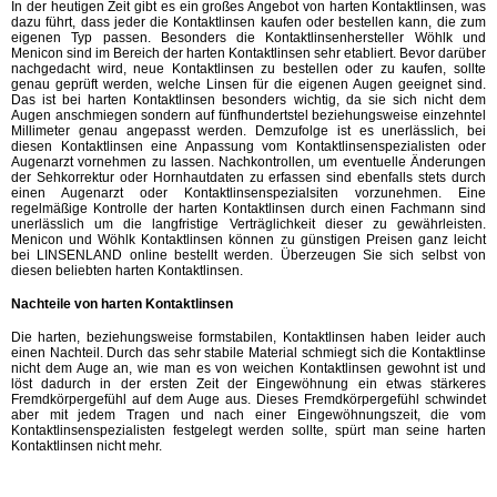
In der heutigen Zeit gibt es ein großes Angebot von harten Kontaktlinsen, was
dazu führt, dass jeder die Kontaktlinsen kaufen oder bestellen kann, die zum
eigenen Typ passen. Besonders die Kontaktlinsenhersteller Wöhlk und
Menicon sind im Bereich der harten Kontaktlinsen sehr etabliert. Bevor darüber
nachgedacht wird, neue Kontaktlinsen zu bestellen oder zu kaufen, sollte
genau geprüft werden, welche Linsen für die eigenen Augen geeignet sind.
Das ist bei harten Kontaktlinsen besonders wichtig, da sie sich nicht dem
Augen anschmiegen sondern auf fünfhundertstel beziehungsweise einzehntel
Millimeter genau angepasst werden. Demzufolge ist es unerlässlich, bei
diesen Kontaktlinsen eine Anpassung vom Kontaktlinsenspezialisten oder
Augenarzt vornehmen zu lassen. Nachkontrollen, um eventuelle Änderungen
der Sehkorrektur oder Hornhautdaten zu erfassen sind ebenfalls stets durch
einen Augenarzt oder Kontaktlinsenspezialsiten vorzunehmen. Eine
regelmäßige Kontrolle der harten Kontaktlinsen durch einen Fachmann sind
unerlässlich um die langfristige Verträglichkeit dieser zu gewährleisten.
Menicon und Wöhlk Kontaktlinsen können zu günstigen Preisen ganz leicht
bei LINSENLAND online bestellt werden. Überzeugen Sie sich selbst von
diesen beliebten harten Kontaktlinsen.
Nachteile von harten Kontaktlinsen
Die harten, beziehungsweise formstabilen, Kontaktlinsen haben leider auch
einen Nachteil. Durch das sehr stabile Material schmiegt sich die Kontaktlinse
nicht dem Auge an, wie man es von weichen Kontaktlinsen gewohnt ist und
löst dadurch in der ersten Zeit der Eingewöhnung ein etwas stärkeres
Fremdkörpergefühl auf dem Auge aus. Dieses Fremdkörpergefühl schwindet
aber mit jedem Tragen und nach einer Eingewöhnungszeit, die vom
Kontaktlinsenspezialisten festgelegt werden sollte, spürt man seine harten
Kontaktlinsen nicht mehr.