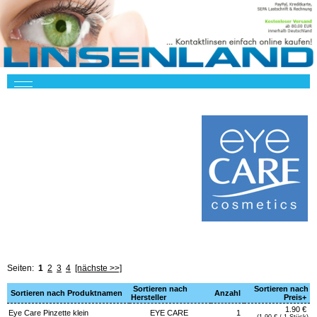
Seiten:
1
2
3
4
[nächste >>]
Sortieren nach
Sortieren nach
Sortieren nach Produktnamen
Anzahl
Hersteller
Preis+
1.90 €
Eye Care Pinzette klein
EYE CARE
1
(1.90 € / 1 Stück)