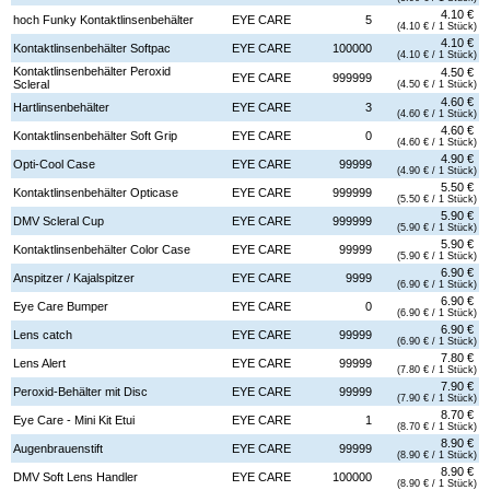
4.10 €
hoch Funky Kontaktlinsenbehälter
EYE CARE
5
(4.10 € / 1 Stück)
4.10 €
Kontaktlinsenbehälter Softpac
EYE CARE
100000
(4.10 € / 1 Stück)
Kontaktlinsenbehälter Peroxid
4.50 €
EYE CARE
999999
Scleral
(4.50 € / 1 Stück)
4.60 €
Hartlinsenbehälter
EYE CARE
3
(4.60 € / 1 Stück)
4.60 €
Kontaktlinsenbehälter Soft Grip
EYE CARE
0
(4.60 € / 1 Stück)
4.90 €
Opti-Cool Case
EYE CARE
99999
(4.90 € / 1 Stück)
5.50 €
Kontaktlinsenbehälter Opticase
EYE CARE
999999
(5.50 € / 1 Stück)
5.90 €
DMV Scleral Cup
EYE CARE
999999
(5.90 € / 1 Stück)
5.90 €
Kontaktlinsenbehälter Color Case
EYE CARE
99999
(5.90 € / 1 Stück)
6.90 €
Anspitzer / Kajalspitzer
EYE CARE
9999
(6.90 € / 1 Stück)
6.90 €
Eye Care Bumper
EYE CARE
0
(6.90 € / 1 Stück)
6.90 €
Lens catch
EYE CARE
99999
(6.90 € / 1 Stück)
7.80 €
Lens Alert
EYE CARE
99999
(7.80 € / 1 Stück)
7.90 €
Peroxid-Behälter mit Disc
EYE CARE
99999
(7.90 € / 1 Stück)
8.70 €
Eye Care - Mini Kit Etui
EYE CARE
1
(8.70 € / 1 Stück)
8.90 €
Augenbrauenstift
EYE CARE
99999
(8.90 € / 1 Stück)
8.90 €
DMV Soft Lens Handler
EYE CARE
100000
(8.90 € / 1 Stück)