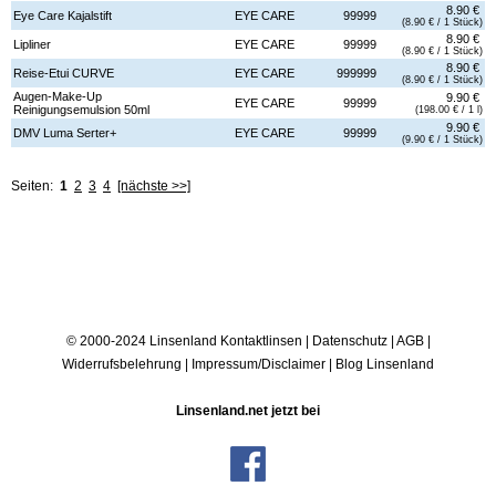
8.90 €
Eye Care Kajalstift
EYE CARE
99999
(8.90 € / 1 Stück)
8.90 €
Lipliner
EYE CARE
99999
(8.90 € / 1 Stück)
8.90 €
Reise-Etui CURVE
EYE CARE
999999
(8.90 € / 1 Stück)
Augen-Make-Up
9.90 €
EYE CARE
99999
Reinigungsemulsion 50ml
(198.00 € / 1 l)
9.90 €
DMV Luma Serter+
EYE CARE
99999
(9.90 € / 1 Stück)
Seiten:
1
2
3
4
[nächste >>]
© 2000-2024 Linsenland
Kontaktlinsen
|
Datenschutz
|
AGB
|
Widerrufsbelehrung
|
Impressum/Disclaimer
|
Blog Linsenland
Linsenland.net jetzt bei