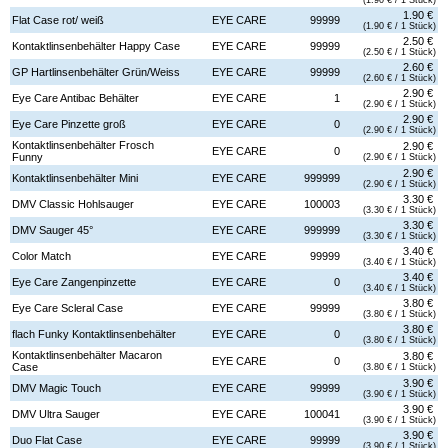
1.90 €
Flat Case rot/ weiß
EYE CARE
99999
(1.90 € / 1 Stück)
2.50 €
Kontaktlinsenbehälter Happy Case
EYE CARE
99999
(2.50 € / 1 Stück)
2.60 €
GP Hartlinsenbehälter Grün/Weiss
EYE CARE
99999
(2.60 € / 1 Stück)
2.90 €
Eye Care Antibac Behälter
EYE CARE
1
(2.90 € / 1 Stück)
2.90 €
Eye Care Pinzette groß
EYE CARE
0
(2.90 € / 1 Stück)
Kontaktlinsenbehälter Frosch
2.90 €
EYE CARE
0
Funny
(2.90 € / 1 Stück)
2.90 €
Kontaktlinsenbehälter Mini
EYE CARE
999999
(2.90 € / 1 Stück)
3.30 €
DMV Classic Hohlsauger
EYE CARE
100003
(3.30 € / 1 Stück)
3.30 €
DMV Sauger 45°
EYE CARE
999999
(3.30 € / 1 Stück)
3.40 €
Color Match
EYE CARE
99999
(3.40 € / 1 Stück)
3.40 €
Eye Care Zangenpinzette
EYE CARE
0
(3.40 € / 1 Stück)
3.80 €
Eye Care Scleral Case
EYE CARE
99999
(3.80 € / 1 Stück)
3.80 €
flach Funky Kontaktlinsenbehälter
EYE CARE
0
(3.80 € / 1 Stück)
Kontaktlinsenbehälter Macaron
3.80 €
EYE CARE
0
Case
(3.80 € / 1 Stück)
3.90 €
DMV Magic Touch
EYE CARE
99999
(3.90 € / 1 Stück)
3.90 €
DMV Ultra Sauger
EYE CARE
100041
(3.90 € / 1 Stück)
3.90 €
Duo Flat Case
EYE CARE
99999
(3.90 € / 1 Stück)