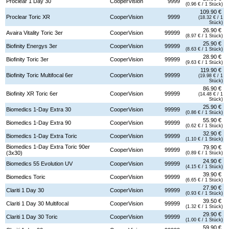
Proclear 1 Day 30
CooperVision
9999
(0.96 € / 1 Stück)
109.90 €
Proclear Toric XR
CooperVision
9999
(18.32 € / 1
Stück)
26.90 €
Avaira Vitality Toric 3er
CooperVision
99999
(8.97 € / 1 Stück)
25.90 €
Biofinity Energys 3er
CooperVision
99999
(8.63 € / 1 Stück)
28.90 €
Biofinity Toric 3er
CooperVision
99999
(9.63 € / 1 Stück)
119.90 €
Biofinity Toric Multifocal 6er
CooperVision
99999
(19.98 € / 1
Stück)
86.90 €
Biofinity XR Toric 6er
CooperVision
99999
(14.48 € / 1
Stück)
25.90 €
Biomedics 1-Day Extra 30
CooperVision
99999
(0.86 € / 1 Stück)
55.90 €
Biomedics 1-Day Extra 90
CooperVision
99999
(0.62 € / 1 Stück)
32.90 €
Biomedics 1-Day Extra Toric
CooperVision
99999
(1.10 € / 1 Stück)
Biomedics 1-Day Extra Toric 90er
79.90 €
CooperVision
99999
(3x30)
(0.89 € / 1 Stück)
24.90 €
Biomedics 55 Evolution UV
CooperVision
99999
(4.15 € / 1 Stück)
39.90 €
Biomedics Toric
CooperVision
99999
(6.65 € / 1 Stück)
27.90 €
Clariti 1 Day 30
CooperVision
99999
(0.93 € / 1 Stück)
39.50 €
Clariti 1 Day 30 Multifocal
CooperVision
99999
(1.32 € / 1 Stück)
29.90 €
Clariti 1 Day 30 Toric
CooperVision
99999
(1.00 € / 1 Stück)
59.90 €