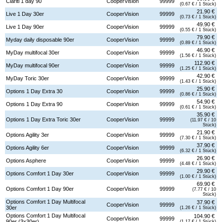
Clariti 1 day 90
CooperVision
99999
(0.67 € / 1 Stück)
21.90 €
Live 1 Day 30er
CooperVision
99999
(0.73 € / 1 Stück)
49.90 €
Live 1 Day 90er
CooperVision
99999
(0.55 € / 1 Stück)
79.90 €
Myday daily disposable 90er
CooperVision
99999
(0.89 € / 1 Stück)
46.90 €
MyDay multifocal 30er
CooperVision
99999
(1.56 € / 1 Stück)
112.90 €
MyDay multifocal 90er
CooperVision
99999
(1.25 € / 1 Stück)
42.90 €
MyDay Toric 30er
CooperVision
99999
(1.43 € / 1 Stück)
25.90 €
Options 1 Day Extra 30
CooperVision
99999
(0.86 € / 1 Stück)
54.90 €
Options 1 Day Extra 90
CooperVision
99999
(0.61 € / 1 Stück)
35.90 €
Options 1 Day Extra Toric 30er
CooperVision
99999
(11.97 € / 10
Stück)
21.90 €
Options Agility 3er
CooperVision
99999
(7.30 € / 1 Stück)
37.90 €
Options Agility 6er
CooperVision
99999
(6.32 € / 1 Stück)
26.90 €
Options Asphere
CooperVision
99999
(4.48 € / 1 Stück)
29.90 €
Options Comfort 1 Day 30er
CooperVision
99999
(1.00 € / 1 Stück)
69.90 €
Options Comfort 1 Day 90er
CooperVision
99999
(7.77 € / 10
Stück)
Options Comfort 1 Day Multifocal
37.90 €
CooperVision
99999
30er
(1.26 € / 1 Stück)
Options Comfort 1 Day Multifocal
104.90 €
CooperVision
99999
90er (3x30er)
(1.17 € / 1 Stück)