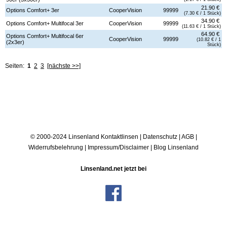
21.90 €
Options Comfort+ 3er
CooperVision
99999
(7.30 € / 1 Stück)
34.90 €
Options Comfort+ Multifocal 3er
CooperVision
99999
(11.63 € / 1 Stück)
64.90 €
Options Comfort+ Multifocal 6er
CooperVision
99999
(10.82 € / 1
(2x3er)
Stück)
Seiten:
1
2
3
[nächste >>]
© 2000-2024 Linsenland
Kontaktlinsen
|
Datenschutz
|
AGB
|
Widerrufsbelehrung
|
Impressum/Disclaimer
|
Blog Linsenland
Linsenland.net jetzt bei