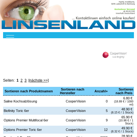
Seiten:
1
2
3
[nächste >>]
Sortieren nach
Sortieren
Sortieren nach Produktnamen
Anzahl+
Hersteller
nach Preis
6.80 €
Saline Kochsalzlösung
CooperVision
0
(18.89 € / 1000
ml)
48.90 €
Biofinity Toric 6er
CooperVision
5
(8.15 € / 1 Stück)
65.90 €
Options Premier Multifocal 6er
CooperVision
9
(10.98 € / 1
Stück)
49.90 €
Options Premier Toric 6er
CooperVision
12
(8.32 € / 1 Stück)
28.90 €