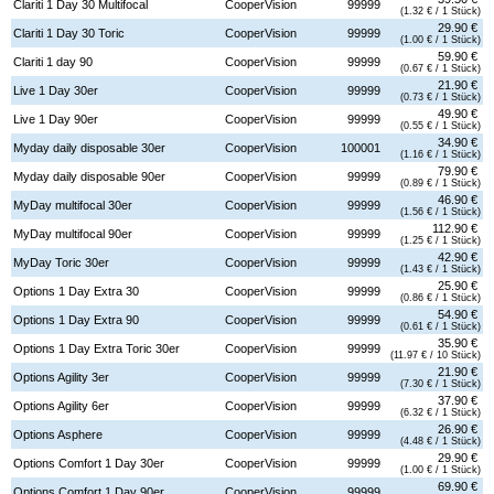
Clariti 1 Day 30 Multifocal
CooperVision
99999
(1.32 € / 1 Stück)
29.90 €
Clariti 1 Day 30 Toric
CooperVision
99999
(1.00 € / 1 Stück)
59.90 €
Clariti 1 day 90
CooperVision
99999
(0.67 € / 1 Stück)
21.90 €
Live 1 Day 30er
CooperVision
99999
(0.73 € / 1 Stück)
49.90 €
Live 1 Day 90er
CooperVision
99999
(0.55 € / 1 Stück)
34.90 €
Myday daily disposable 30er
CooperVision
100001
(1.16 € / 1 Stück)
79.90 €
Myday daily disposable 90er
CooperVision
99999
(0.89 € / 1 Stück)
46.90 €
MyDay multifocal 30er
CooperVision
99999
(1.56 € / 1 Stück)
112.90 €
MyDay multifocal 90er
CooperVision
99999
(1.25 € / 1 Stück)
42.90 €
MyDay Toric 30er
CooperVision
99999
(1.43 € / 1 Stück)
25.90 €
Options 1 Day Extra 30
CooperVision
99999
(0.86 € / 1 Stück)
54.90 €
Options 1 Day Extra 90
CooperVision
99999
(0.61 € / 1 Stück)
35.90 €
Options 1 Day Extra Toric 30er
CooperVision
99999
(11.97 € / 10 Stück)
21.90 €
Options Agility 3er
CooperVision
99999
(7.30 € / 1 Stück)
37.90 €
Options Agility 6er
CooperVision
99999
(6.32 € / 1 Stück)
26.90 €
Options Asphere
CooperVision
99999
(4.48 € / 1 Stück)
29.90 €
Options Comfort 1 Day 30er
CooperVision
99999
(1.00 € / 1 Stück)
69.90 €
Options Comfort 1 Day 90er
CooperVision
99999