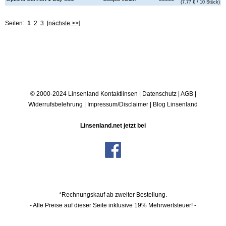
(7.77 € / 10 Stück)
Seiten:
1
2
3
[nächste >>]
© 2000-2024 Linsenland
Kontaktlinsen
|
Datenschutz
|
AGB
|
Widerrufsbelehrung
|
Impressum/Disclaimer
|
Blog Linsenland
Linsenland.net jetzt bei
*Rechnungskauf ab zweiter Bestellung.
- Alle Preise auf dieser Seite inklusive 19% Mehrwertsteuer! -