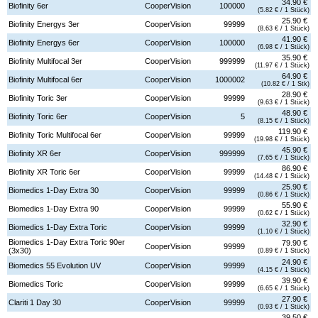
34.90 €
Biofinity 6er
CooperVision
100000
(5.82 € / 1 Stück)
25.90 €
Biofinity Energys 3er
CooperVision
99999
(8.63 € / 1 Stück)
41.90 €
Biofinity Energys 6er
CooperVision
100000
(6.98 € / 1 Stück)
35.90 €
Biofinity Multifocal 3er
CooperVision
999999
(11.97 € / 1 Stück)
64.90 €
Biofinity Multifocal 6er
CooperVision
1000002
(10.82 € / 1 Stk)
28.90 €
Biofinity Toric 3er
CooperVision
99999
(9.63 € / 1 Stück)
48.90 €
Biofinity Toric 6er
CooperVision
5
(8.15 € / 1 Stück)
119.90 €
Biofinity Toric Multifocal 6er
CooperVision
99999
(19.98 € / 1 Stück)
45.90 €
Biofinity XR 6er
CooperVision
999999
(7.65 € / 1 Stück)
86.90 €
Biofinity XR Toric 6er
CooperVision
99999
(14.48 € / 1 Stück)
25.90 €
Biomedics 1-Day Extra 30
CooperVision
99999
(0.86 € / 1 Stück)
55.90 €
Biomedics 1-Day Extra 90
CooperVision
99999
(0.62 € / 1 Stück)
32.90 €
Biomedics 1-Day Extra Toric
CooperVision
99999
(1.10 € / 1 Stück)
Biomedics 1-Day Extra Toric 90er
79.90 €
CooperVision
99999
(3x30)
(0.89 € / 1 Stück)
24.90 €
Biomedics 55 Evolution UV
CooperVision
99999
(4.15 € / 1 Stück)
39.90 €
Biomedics Toric
CooperVision
99999
(6.65 € / 1 Stück)
27.90 €
Clariti 1 Day 30
CooperVision
99999
(0.93 € / 1 Stück)
39.50 €