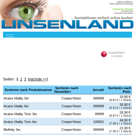
Seiten:
1
2
3
[nächste >>]
Sortieren nach
Sortieren nach
Sortieren nach Produktnamen
Anzahl
Hersteller+
Preis
19.90 €
Avaira Vitality 3er
CooperVision
999999
(6.63 € / 1 Stück)
30.90 €
Avaira Vitality 6er
CooperVision
999999
(5.15 € / 1 Stück)
26.90 €
Avaira Vitality Toric 3er
CooperVision
99999
(8.97 € / 1 Stück)
44.90 €
Avaira Vitality Toric 6er
CooperVision
100001
(7.48 € / 1 Stück)
21.90 €
Biofinity 3er
CooperVision
999999
(7.30 € / 1 Stück)