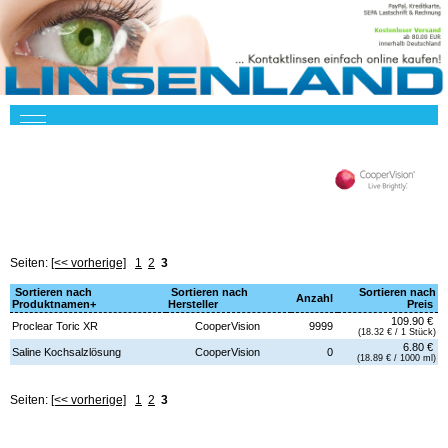
Seiten:
[<< vorherige]
1
2
3
Sortieren nach
Sortieren nach
Sortieren nach
Anzahl
Produktnamen+
Hersteller
Preis
109.90 €
Proclear Toric XR
CooperVision
9999
(18.32 € / 1 Stück)
6.80 €
Saline Kochsalzlösung
CooperVision
0
(18.89 € / 1000 ml)
Seiten:
[<< vorherige]
1
2
3