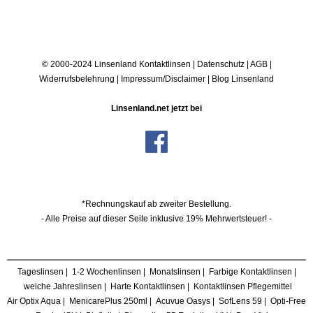
© 2000-2024 Linsenland
Kontaktlinsen
|
Datenschutz
|
AGB
|
Widerrufsbelehrung
|
Impressum/Disclaimer
|
Blog Linsenland
Linsenland.net jetzt bei
*Rechnungskauf ab zweiter Bestellung.
- Alle Preise auf dieser Seite inklusive 19% Mehrwertsteuer! -
Tageslinsen
|
1-2 Wochenlinsen
|
Monatslinsen
|
Farbige Kontaktlinsen
|
weiche Jahreslinsen
|
Harte Kontaktlinsen
|
Kontaktlinsen Pflegemittel
Air Optix Aqua
|
MenicarePlus 250ml
|
Acuvue Oasys
|
SofLens 59
|
Opti-Free