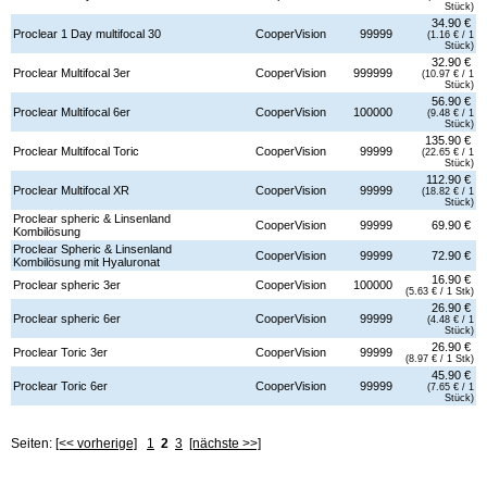
Stück)
34.90 €
Proclear 1 Day multifocal 30
CooperVision
99999
(1.16 € / 1
Stück)
32.90 €
Proclear Multifocal 3er
CooperVision
999999
(10.97 € / 1
Stück)
56.90 €
Proclear Multifocal 6er
CooperVision
100000
(9.48 € / 1
Stück)
135.90 €
Proclear Multifocal Toric
CooperVision
99999
(22.65 € / 1
Stück)
112.90 €
Proclear Multifocal XR
CooperVision
99999
(18.82 € / 1
Stück)
Proclear spheric & Linsenland
CooperVision
99999
69.90 €
Kombilösung
Proclear Spheric & Linsenland
CooperVision
99999
72.90 €
Kombilösung mit Hyaluronat
16.90 €
Proclear spheric 3er
CooperVision
100000
(5.63 € / 1 Stk)
26.90 €
Proclear spheric 6er
CooperVision
99999
(4.48 € / 1
Stück)
26.90 €
Proclear Toric 3er
CooperVision
99999
(8.97 € / 1 Stk)
45.90 €
Proclear Toric 6er
CooperVision
99999
(7.65 € / 1
Stück)
Seiten:
[<< vorherige]
1
2
3
[nächste >>]