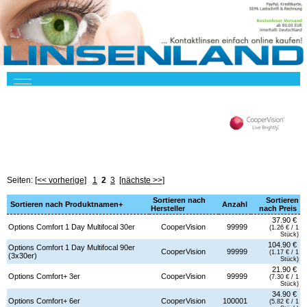
Seiten:
[<< vorherige]
1
2
3
[nächste >>]
Sortieren nach
Sortieren
Sortieren nach Produktnamen+
Anzahl
Hersteller
nach Preis
37.90 €
Options Comfort 1 Day Multifocal 30er
CooperVision
99999
(1.26 € / 1
Stück)
104.90 €
Options Comfort 1 Day Multifocal 90er
CooperVision
99999
(1.17 € / 1
(3x30er)
Stück)
21.90 €
Options Comfort+ 3er
CooperVision
99999
(7.30 € / 1
Stück)
34.90 €
Options Comfort+ 6er
CooperVision
100001
(5.82 € / 1