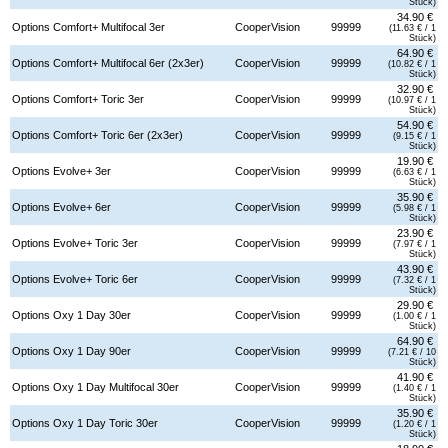
Stück)
34.90 €
Options Comfort+ Multifocal 3er
CooperVision
99999
(11.63 € / 1
Stück)
64.90 €
Options Comfort+ Multifocal 6er (2x3er)
CooperVision
99999
(10.82 € / 1
Stück)
32.90 €
Options Comfort+ Toric 3er
CooperVision
99999
(10.97 € / 1
Stück)
54.90 €
Options Comfort+ Toric 6er (2x3er)
CooperVision
99999
(9.15 € / 1
Stück)
19.90 €
Options Evolve+ 3er
CooperVision
99999
(6.63 € / 1
Stück)
35.90 €
Options Evolve+ 6er
CooperVision
99999
(5.98 € / 1
Stück)
23.90 €
Options Evolve+ Toric 3er
CooperVision
99999
(7.97 € / 1
Stück)
43.90 €
Options Evolve+ Toric 6er
CooperVision
99999
(7.32 € / 1
Stück)
29.90 €
Options Oxy 1 Day 30er
CooperVision
99999
(1.00 € / 1
Stück)
64.90 €
Options Oxy 1 Day 90er
CooperVision
99999
(7.21 € / 10
Stück)
41.90 €
Options Oxy 1 Day Multifocal 30er
CooperVision
99999
(1.40 € / 1
Stück)
35.90 €
Options Oxy 1 Day Toric 30er
CooperVision
99999
(1.20 € / 1
Stück)