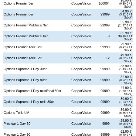
18.90 €
Options Premier 3er
CooperVision
100004
(6.30 € / 1
Stück)
34.90 €
Options Premier 6er
CooperVision
99999
(5.82 € / 1
Stück)
35.90 €
Options Premier Multifocal 3er
CooperVision
99999
(11.97 € / 1
Stück)
65.90 €
Options Premier Multifocal 6er
CooperVision
9
(10.98 € / 1
Stück)
29.90 €
Options Premier Toric 3er
CooperVision
99999
(9.97 € / 1
Stück)
49.90 €
Options Premier Toric 6er
CooperVision
12
(8.32 € / 1
Stück)
33.90 €
Options Supreme 1 Day 30er
CooperVision
99999
(1.13 € / 1
Stück)
82.90 €
Options Supreme 1 Day 90er
CooperVision
99999
(0.92 € / 1
Stück)
44.90 €
Options Supreme 1 Day multifocal 30er
CooperVision
99999
(1.50 € / 1
Stück)
39.90 €
Options Supreme 1 Day toric 30er
CooperVision
99999
(1.33 € / 1
Stück)
39.90 €
Options Toric UV
CooperVision
99999
(6.65 € / 1
Stück)
28.90 €
Proclear 1 Day 30
CooperVision
9999
(0.96 € / 1
Stück)
62.90 €
Proclear 1 Day 90
CooperVision
99999
(0.70 € / 1