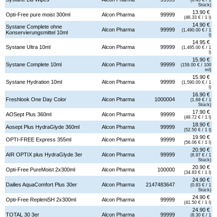
Stück)
13.90 €
Opti-Free pure moist 300ml
Alcon Pharma
99999
(46.33 € / 1 l)
14.90 €
Systane Complete ohne
Alcon Pharma
99999
(1,490.00 € / 1
Konservierungsmittel 10ml
l)
14.95 €
Systane Ultra 10ml
Alcon Pharma
99999
(1,495.00 € / 1
l)
15.90 €
Systane Complete 10ml
Alcon Pharma
99999
(159.00 € / 100
ml)
15.90 €
Systane Hydration 10ml
Alcon Pharma
99999
(1,590.00 € / 1
l)
16.90 €
Freshlook One Day Color
Alcon Pharma
1000004
(1.69 € / 1
Stück)
17.90 €
AOSept Plus 360ml
Alcon Pharma
99999
(49.72 € / 1 l)
18.90 €
Aosept Plus HydraGlyde 360ml
Alcon Pharma
99999
(52.50 € / 1 l)
19.90 €
OPTI-FREE Express 355ml
Alcon Pharma
99999
(56.06 € / 1 l)
20.90 €
AIR OPTIX plus HydraGlyde 3er
Alcon Pharma
99999
(6.97 € / 1
Stück)
20.90 €
Opti-Free PureMoist 2x300ml
Alcon Pharma
100000
(34.83 € / 1 l)
24.90 €
Dailies AquaComfort Plus 30er
Alcon Pharma
2147483647
(0.83 € / 1
Stück)
24.90 €
Opti-Free RepleniSH 2x300ml
Alcon Pharma
99999
(41.50 € / 1 l)
24.90 €
TOTAL 30 3er
Alcon Pharma
99999
(8.30 € / 1