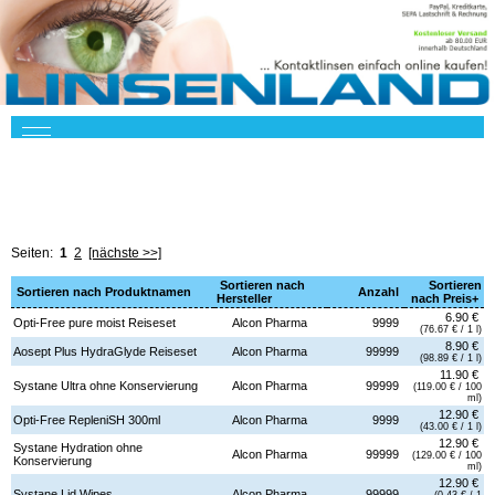
Seiten:
1
2
[nächste >>]
Sortieren nach
Sortieren
Sortieren nach Produktnamen
Anzahl
Hersteller
nach Preis+
6.90 €
Opti-Free pure moist Reiseset
Alcon Pharma
9999
(76.67 € / 1 l)
8.90 €
Aosept Plus HydraGlyde Reiseset
Alcon Pharma
99999
(98.89 € / 1 l)
11.90 €
Systane Ultra ohne Konservierung
Alcon Pharma
99999
(119.00 € / 100
ml)
12.90 €
Opti-Free RepleniSH 300ml
Alcon Pharma
9999
(43.00 € / 1 l)
12.90 €
Systane Hydration ohne
Alcon Pharma
99999
(129.00 € / 100
Konservierung
ml)
12.90 €
Systane Lid Wipes
Alcon Pharma
99999
(0.43 € / 1