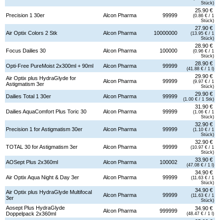
Stück)
25.90 €
Precision 1 30er
Alcon Pharma
99999
(0.86 € / 1
Stück)
27.90 €
Air Optix Colors 2 Stk
Alcon Pharma
10000000
(13.95 € / 1
Stück)
28.90 €
Focus Dailies 30
Alcon Pharma
100000
(0.96 € / 1
Stück)
28.90 €
Opti-Free PureMoist 2x300ml + 90ml
Alcon Pharma
99999
(41.88 € / 1 l)
29.90 €
Air Optix plus HydraGlyde for
Alcon Pharma
99999
(9.97 € / 1
Astigmatism 3er
Stück)
29.90 €
Dailies Total 1 30er
Alcon Pharma
99999
(1.00 € / 1 Stk)
31.90 €
Dailies AquaComfort Plus Toric 30
Alcon Pharma
99999
(1.06 € / 1
Stück)
32.90 €
Precision 1 for Astigmatism 30er
Alcon Pharma
99999
(1.10 € / 1
Stück)
32.90 €
TOTAL 30 for Astigmatism 3er
Alcon Pharma
99999
(10.97 € / 1
Stück)
33.90 €
AOSept Plus 2x360ml
Alcon Pharma
100002
(47.08 € / 1 l)
34.90 €
Air Optix Aqua Night & Day 3er
Alcon Pharma
99999
(11.63 € / 1
Stück)
34.90 €
Air Optix plus HydraGlyde Multifocal
Alcon Pharma
99999
(11.63 € / 1
3er
Stück)
Aosept Plus HydraGlyde
34.90 €
Alcon Pharma
999999
Doppelpack 2x360ml
(48.47 € / 1 l)