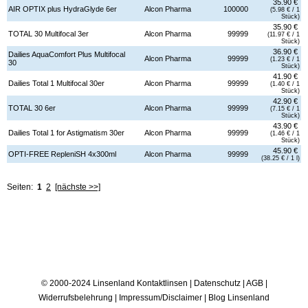
35.90 €
AIR OPTIX plus HydraGlyde 6er
Alcon Pharma
100000
(5.98 € / 1
Stück)
35.90 €
TOTAL 30 Multifocal 3er
Alcon Pharma
99999
(11.97 € / 1
Stück)
36.90 €
Dailies AquaComfort Plus Multifocal
Alcon Pharma
99999
(1.23 € / 1
30
Stück)
41.90 €
Dailies Total 1 Multifocal 30er
Alcon Pharma
99999
(1.40 € / 1
Stück)
42.90 €
TOTAL 30 6er
Alcon Pharma
99999
(7.15 € / 1
Stück)
43.90 €
Dailies Total 1 for Astigmatism 30er
Alcon Pharma
99999
(1.46 € / 1
Stück)
45.90 €
OPTI-FREE RepleniSH 4x300ml
Alcon Pharma
99999
(38.25 € / 1 l)
Seiten:
1
2
[nächste >>]
© 2000-2024 Linsenland
Kontaktlinsen
|
Datenschutz
|
AGB
|
Widerrufsbelehrung
|
Impressum/Disclaimer
|
Blog Linsenland