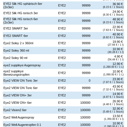
EYE2 Silk HG sphärisch 6er
36.90 €
EYE2
99999
(2x3er)
(6.15 € / 1 Stück)
24.90 €
EYE2 Silk HG torisch 3er
EYE2
99999
(8.30 € / 1 Stück)
EYE2 Silk HG torisch 6er
48.90 €
EYE2
99999
(2x3er)
(8.15 € / 1 Stück)
22.90 €
EYE2 SMART 3er
EYE2
99999
(7.63 € / 1 Stück)
40.90 €
EYE2 SMART 6er
EYE2
99999
(6.82 € / 1 Stück)
19.90 €
Eye2 Soley 2 x 360ml
EYE2
99999
(27.64 € / 1 l)
10.90 €
Eye2 Soley 360 ml
EYE2
99999
(30.28 € / 1 l)
4.90 €
Eye2 Soley 90 ml
EYE2
99999
(54.44 € / 1 l)
12.90 €
eye2 suppleye Augenspray
EYE2
99999
(1,290.00 € / 1 L)
eye2 suppleye
10.90 €
EYE2
99999
Benetzungstropfen
(1,090.00 € / 1 L)
23.90 €
Eye2 VIEW ON Toric 3er
EYE2
0
(7.97 € / 1 Stück)
43.90 €
Eye2 VIEW ON Toric 6er
EYE2
99999
(7.32 € / 1 Stück)
14.90 €
Eye2 VIEW ON+ 3er
EYE2
99999
(4.97 € / 1 Stück)
26.90 €
Eye2 VIEW ON+ 6er
EYE2
100000
(4.48 € / 1 Stück)
32.90 €
Eye2 Vision2 6er
EYE2
100000
(5.48 € / 1 Stück)
13.50 €
Eye2 Well Augenspray
EYE2
100000
(1,350.00 € / 1 l)
10.90 €
Eye2 Well Augentropfen 0.1
EYE2
100000
(1,090.00 € / 1 l)