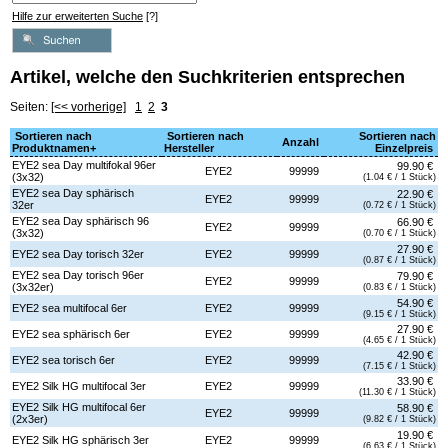
Hilfe zur erweiterten Suche
[?]
Artikel, welche den Suchkriterien entsprechen
Seiten:
[<< vorherige]
1
2
3
Sortieren nach
Sortieren nach
Sortieren nach
Anzahl
Produktnamen+
Hersteller
Einzelpreis
EYE2 sea Day multifokal 96er
99.90 €
EYE2
99999
(3x32)
(1.04 € / 1 Stück)
EYE2 sea Day sphärisch
22.90 €
EYE2
99999
32er
(0.72 € / 1 Stück)
EYE2 sea Day sphärisch 96
66.90 €
EYE2
99999
(3x32)
(0.70 € / 1 Stück)
27.90 €
EYE2 sea Day torisch 32er
EYE2
99999
(0.87 € / 1 Stück)
EYE2 sea Day torisch 96er
79.90 €
EYE2
99999
(3x32er)
(0.83 € / 1 Stück)
54.90 €
EYE2 sea multifocal 6er
EYE2
99999
(9.15 € / 1 Stück)
27.90 €
EYE2 sea sphärisch 6er
EYE2
99999
(4.65 € / 1 Stück)
42.90 €
EYE2 sea torisch 6er
EYE2
99999
(7.15 € / 1 Stück)
33.90 €
EYE2 Silk HG multifocal 3er
EYE2
99999
(11.30 € / 1 Stück)
EYE2 Silk HG multifocal 6er
58.90 €
EYE2
99999
(2x3er)
(9.82 € / 1 Stück)
19.90 €
EYE2 Silk HG sphärisch 3er
EYE2
99999
(6.63 € / 1 Stück)