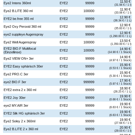
11.50 €
Eye2 Intens 360ml
EYE2
99999
(31.94 € / 1 l)
11.90 €
Eye2 B.LITE 360 ml
EYE2
100000
(33.06 € / 1 l)
12.90 €
EYE2 be.free 355 ml
EYE2
99999
(36.34 € / 1 L)
12.90 €
Eye2 Oxy Peroxid 360 ml
EYE2
99999
(35.83 € / 1 l)
12.90 €
eye2 suppleye Augenspray
EYE2
99999
(1,290.00 € / 1 L)
13.50 €
Eye2 Well Augenspray
EYE2
100000
(1,350.00 € / 1 l)
EYE2 BIO.F Multifocal
14.90 €
EYE2
100005
(Einzellinse)
(14.90 € / 1 Stück)
14.90 €
Eye2 VIEW ON+ 3er
EYE2
99999
(4.97 € / 1 Stück)
15.90 €
EYE2 Easy sphärisch 30er
EYE2
99999
(0.53 € / 1 Stück)
15.90 €
Eye2 PRO.C 3er
EYE2
99999
(5.30 € / 1 Stück)
17.90 €
eye2 BIO.F 3er
EYE2
999999
(5.97 € / 1 Stück)
18.90 €
EYE2 extra 2 x 360 ml
EYE2
99999
(26.25 € / 1 L)
19.90 €
EYE2 Joy 30er
EYE2
99999
(0.66 € / 1 Stück)
19.90 €
eye2 MY.AIR 3er
EYE2
99999
(6.63 € / 1 Stück)
19.90 €
EYE2 Silk HG sphärisch 3er
EYE2
99999
(6.63 € / 1 Stück)
19.90 €
Eye2 Soley 2 x 360ml
EYE2
99999
(27.64 € / 1 l)
20.90 €
Eye2 B.LITE 2 x 360 ml
EYE2
99999
(29.03 € / 1 l)