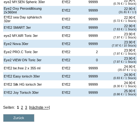
22.90 €
eye2 MY.SEN Spheric 30er
EYE2
99999
(0.76 € / 1 Stück)
Eye2 Oxy Peroxidlösung
22.90 €
EYE2
99999
2x360ml
(31.81 € / 1 l)
EYE2 sea Day sphärisch
22.90 €
EYE2
99999
32er
(0.72 € / 1 Stück)
22.90 €
EYE2 SMART 3er
EYE2
99999
(7.63 € / 1 Stück)
23.90 €
eye2 MY.AIR Toric 3er
EYE2
99999
(7.97 € / 1 Stück)
23.90 €
Eye2 Nova 30er
EYE2
99999
(7.97 € / 10 Stück)
23.90 €
Eye2 PRO.C Toric 3er
EYE2
2
(7.97 € / 1 Stück)
23.90 €
Eye2 VIEW ON Toric 3er
EYE2
0
(7.97 € / 1 Stück)
24.90 €
EYE2 be.free 2 x 355 ml
EYE2
99999
(35.07 € / 1 L)
24.90 €
EYE2 Easy torisch 30er
EYE2
99999
(0.83 € / 1 Stück)
24.90 €
EYE2 Silk HG torisch 3er
EYE2
99999
(8.30 € / 1 Stück)
25.90 €
EYE2 Joy Torisch 30er
EYE2
99999
(0.86 € / 1 Stück)
Seiten:
1
2
3
[nächste >>]