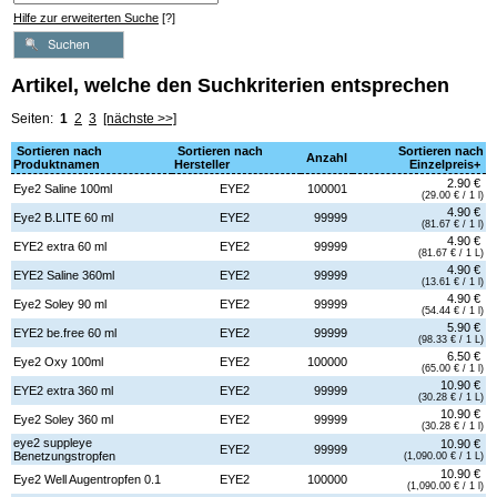
Hilfe zur erweiterten Suche
[?]
Artikel, welche den Suchkriterien entsprechen
Seiten:
1
2
3
[nächste >>]
Sortieren nach
Sortieren nach
Sortieren nach
Anzahl
Produktnamen
Hersteller
Einzelpreis+
2.90 €
Eye2 Saline 100ml
EYE2
100001
(29.00 € / 1 l)
4.90 €
Eye2 B.LITE 60 ml
EYE2
99999
(81.67 € / 1 l)
4.90 €
EYE2 extra 60 ml
EYE2
99999
(81.67 € / 1 L)
4.90 €
EYE2 Saline 360ml
EYE2
99999
(13.61 € / 1 l)
4.90 €
Eye2 Soley 90 ml
EYE2
99999
(54.44 € / 1 l)
5.90 €
EYE2 be.free 60 ml
EYE2
99999
(98.33 € / 1 L)
6.50 €
Eye2 Oxy 100ml
EYE2
100000
(65.00 € / 1 l)
10.90 €
EYE2 extra 360 ml
EYE2
99999
(30.28 € / 1 L)
10.90 €
Eye2 Soley 360 ml
EYE2
99999
(30.28 € / 1 l)
eye2 suppleye
10.90 €
EYE2
99999
Benetzungstropfen
(1,090.00 € / 1 L)
10.90 €
Eye2 Well Augentropfen 0.1
EYE2
100000
(1,090.00 € / 1 l)