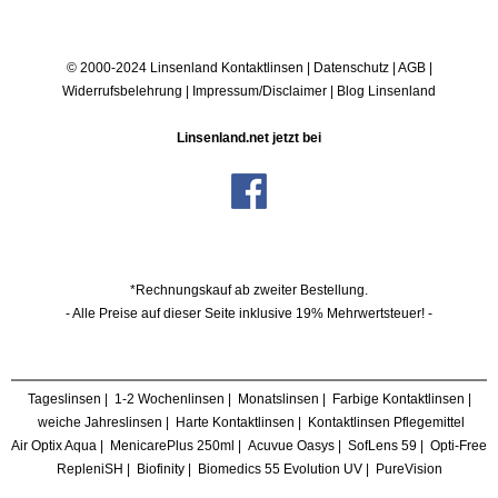
© 2000-2024 Linsenland
Kontaktlinsen
|
Datenschutz
|
AGB
|
Widerrufsbelehrung
|
Impressum/Disclaimer
|
Blog Linsenland
Linsenland.net jetzt bei
*Rechnungskauf ab zweiter Bestellung.
- Alle Preise auf dieser Seite inklusive 19% Mehrwertsteuer! -
Tageslinsen
|
1-2 Wochenlinsen
|
Monatslinsen
|
Farbige Kontaktlinsen
|
weiche Jahreslinsen
|
Harte Kontaktlinsen
|
Kontaktlinsen Pflegemittel
Air Optix Aqua
|
MenicarePlus 250ml
|
Acuvue Oasys
|
SofLens 59
|
Opti-Free
RepleniSH
|
Biofinity
|
Biomedics 55 Evolution UV
|
PureVision