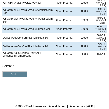
20.90 €
AIR OPTIX plus HydraGlyde 3er
Alcon Pharma
99999
(6.97 € / 1
Stück)
29.90 €
Air Optix plus HydraGlyde for Astigmatism
Alcon Pharma
99999
(9.97 € / 1
3er
Stück)
49.90 €
Air Optix plus HydraGlyde for Astigmatism
Alcon Pharma
99999
(8.32 € / 1
6er
Stück)
34.90 €
Air Optix plus HydraGlyde Multifocal 3er
Alcon Pharma
99999
(11.63 € / 1
Stück)
36.90 €
Dailies AquaComfort Plus Multifocal 30
Alcon Pharma
99999
(1.23 € / 1
Stück)
89.90 €
Dailies AquaComfort Plus Multifocal 90
Alcon Pharma
99999
(1.00 € / 1
Stück)
Air Optix Aqua Night & Day 6er +
Alcon Pharma
9999
99.90 €
Linsenland Kombilösung
Seiten:
1
© 2000-2024 Linsenland
Kontaktlinsen
|
Datenschutz
|
AGB
|