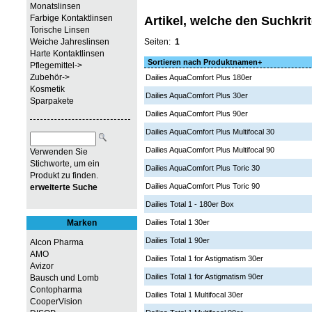
Monatslinsen
Farbige Kontaktlinsen
Artikel, welche den Suchkri
Torische Linsen
Weiche Jahreslinsen
Seiten:
1
Harte Kontaktlinsen
Sortieren nach Produktnamen+
Pflegemittel->
Zubehör->
Dailies AquaComfort Plus 180er
Kosmetik
Dailies AquaComfort Plus 30er
Sparpakete
Dailies AquaComfort Plus 90er
Dailies AquaComfort Plus Multifocal 30
Dailies AquaComfort Plus Multifocal 90
Verwenden Sie
Stichworte, um ein
Dailies AquaComfort Plus Toric 30
Produkt zu finden.
Dailies AquaComfort Plus Toric 90
erweiterte Suche
Dailies Total 1 - 180er Box
Marken
Dailies Total 1 30er
Dailies Total 1 90er
Alcon Pharma
AMO
Dailies Total 1 for Astigmatism 30er
Avizor
Dailies Total 1 for Astigmatism 90er
Bausch und Lomb
Contopharma
Dailies Total 1 Multifocal 30er
CooperVision