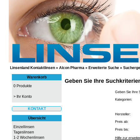
GÜNSTIGE KONTAKTLINSEN UND 
Linsenland Kontaktlinsen
»
Alcon Pharma
»
Erweiterte Suche
»
Sucherge
Warenkorb
Geben Sie Ihre Suchkriterie
0 Produkte
Geben Sie Ihre S
>
Ihr Konto
Kategorien:
KONTAKT
Hersteller:
Übersicht
Preis ab:
Einzellinsen
Preis bis:
Tageslinsen
1-2 Wochenlinsen
Hilfe zur erweit