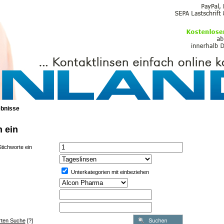
PFLEGEMITTEL
bnisse
n ein
tichworte ein
Unterkategorien mit einbeziehen
erten Suche
[?]