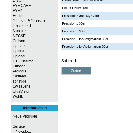
DISOP
Dailies Total 1 Multifocal 90er
EYE CARE
Focus Dailies 180
EYE2
Hecht
Freshlook One Day Color
Johnson & Johnson
Precision 1 30er
Linsenland
Menicon
Precision 1 90er
MPG&E
Precision 1 for Astigmatism 30er
Omisan
Ophtecs
Precision 1 for Astigmatism 90er
Optima
Optosol
Seiten:
1
OTÉ Pharma
Piiloset
Prologis
Safilens
sonstige
SwissLens
UltraVision
Wöhlk
Informationen
Neue Produkte
Service
- Newsletter