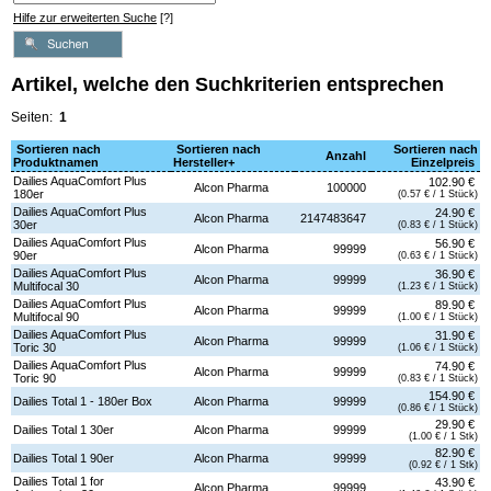
Hilfe zur erweiterten Suche
[?]
Artikel, welche den Suchkriterien entsprechen
Seiten:
1
Sortieren nach
Sortieren nach
Sortieren nach
Anzahl
Produktnamen
Hersteller+
Einzelpreis
Dailies AquaComfort Plus
102.90 €
Alcon Pharma
100000
180er
(0.57 € / 1 Stück)
Dailies AquaComfort Plus
24.90 €
Alcon Pharma
2147483647
30er
(0.83 € / 1 Stück)
Dailies AquaComfort Plus
56.90 €
Alcon Pharma
99999
90er
(0.63 € / 1 Stück)
Dailies AquaComfort Plus
36.90 €
Alcon Pharma
99999
Multifocal 30
(1.23 € / 1 Stück)
Dailies AquaComfort Plus
89.90 €
Alcon Pharma
99999
Multifocal 90
(1.00 € / 1 Stück)
Dailies AquaComfort Plus
31.90 €
Alcon Pharma
99999
Toric 30
(1.06 € / 1 Stück)
Dailies AquaComfort Plus
74.90 €
Alcon Pharma
99999
Toric 90
(0.83 € / 1 Stück)
154.90 €
Dailies Total 1 - 180er Box
Alcon Pharma
99999
(0.86 € / 1 Stück)
29.90 €
Dailies Total 1 30er
Alcon Pharma
99999
(1.00 € / 1 Stk)
82.90 €
Dailies Total 1 90er
Alcon Pharma
99999
(0.92 € / 1 Stk)
Dailies Total 1 for
43.90 €
Alcon Pharma
99999