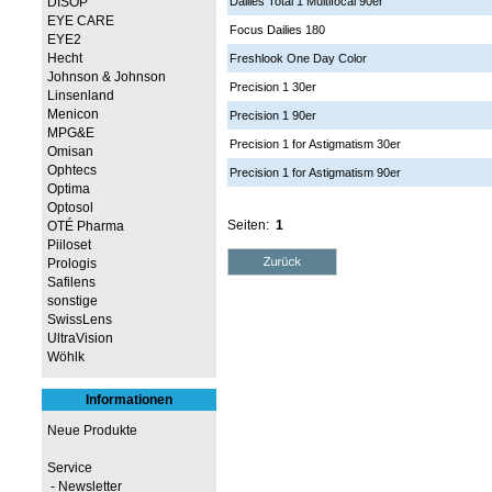
DISOP
Dailies Total 1 Multifocal 90er
EYE CARE
Focus Dailies 180
EYE2
Hecht
Freshlook One Day Color
Johnson & Johnson
Precision 1 30er
Linsenland
Menicon
Precision 1 90er
MPG&E
Precision 1 for Astigmatism 30er
Omisan
Ophtecs
Precision 1 for Astigmatism 90er
Optima
Optosol
Seiten:
1
OTÉ Pharma
Piiloset
Prologis
Safilens
sonstige
SwissLens
UltraVision
Wöhlk
Informationen
Neue Produkte
Service
- Newsletter