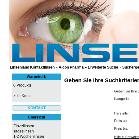
GÜNSTIGE KONTAKTLINSEN UND 
Linsenland Kontaktlinsen
»
Alcon Pharma
»
Erweiterte Suche
»
Sucherge
Warenkorb
Geben Sie Ihre Suchkriterie
0 Produkte
Geben Sie Ihre S
>
Ihr Konto
Kategorien:
KONTAKT
Hersteller:
Übersicht
Preis ab:
Einzellinsen
Preis bis:
Tageslinsen
1-2 Wochenlinsen
Hilfe zur erweit