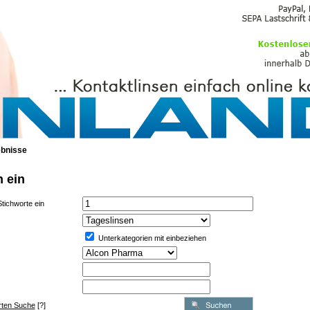
PFLEGEMITTEL
bnisse
n ein
tichworte ein
Unterkategorien mit einbeziehen
erten Suche
[?]