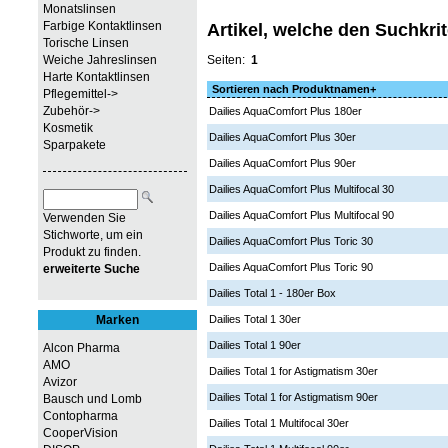
Monatslinsen
Farbige Kontaktlinsen
Artikel, welche den Suchkri
Torische Linsen
Weiche Jahreslinsen
Seiten:
1
Harte Kontaktlinsen
Sortieren nach Produktnamen+
Pflegemittel->
Zubehör->
Dailies AquaComfort Plus 180er
Kosmetik
Dailies AquaComfort Plus 30er
Sparpakete
Dailies AquaComfort Plus 90er
Dailies AquaComfort Plus Multifocal 30
Dailies AquaComfort Plus Multifocal 90
Verwenden Sie
Stichworte, um ein
Dailies AquaComfort Plus Toric 30
Produkt zu finden.
Dailies AquaComfort Plus Toric 90
erweiterte Suche
Dailies Total 1 - 180er Box
Marken
Dailies Total 1 30er
Dailies Total 1 90er
Alcon Pharma
AMO
Dailies Total 1 for Astigmatism 30er
Avizor
Dailies Total 1 for Astigmatism 90er
Bausch und Lomb
Contopharma
Dailies Total 1 Multifocal 30er
CooperVision