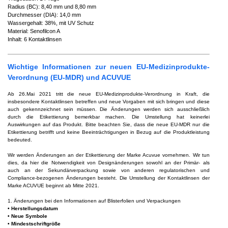
Radius (BC): 8,40 mm und 8,80 mm
Durchmesser (DIA): 14,0 mm
Wassergehalt: 38%, mit UV Schutz
Material: Senofilcon A
Inhalt: 6 Kontaktlinsen
Wichtige Informationen zur neuen EU-Medizinprodukte-
Verordnung (EU-MDR) und ACUVUE
Ab 26.Mai 2021 tritt die neue EU-Medizinprodukte-Verordnung in Kraft, die
insbesondere Kontaktlinsen betreffen und neue Vorgaben mit sich bringen und diese
auch gekennzeichnet sein müssen. Die Änderungen werden sich ausschließlich
durch die Etikettierung bemerkbar machen. Die Umstellung hat keinerlei
Auswirkungen auf das Produkt. Bitte beachten Sie, dass die neue EU-MDR nur die
Etikettierung betrifft und keine Beeinträchtigungen in Bezug auf die Produktleistung
bedeuted.
Wir werden Änderungen an der Etikettierung der Marke Acuvue vornehmen. Wir tun
dies, da hier die Notwendigkeit von Designänderungen sowohl an der Primär- als
auch an der Sekundärverpackung sowie von anderen regulatorischen und
Compliance-bezogenen Änderungen besteht. Die Umstellung der Kontaktlinsen der
Marke ACUVUE beginnt ab Mitte 2021.
1. Änderungen bei den Informationen auf Blisterfolien und Verpackungen
• Herstellungsdatum
• Neue Symbole
• Mindestschriftgröße