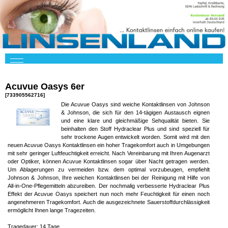
Acuvue Oasys 6er
[733905562716]
Die Acuvue Oasys sind weiche Kontaktlinsen von Johnson
& Johnson, die sich für den 14-tägigen Austausch eignen
und eine klare und gleichmäßige Sehqualität bieten. Sie
beinhalten den Stoff Hydraclear Plus und sind speziell für
sehr trockene Augen entwickelt worden. Somit wird mit den
neuen Acuvue Oasys Kontaktlinsen ein hoher Tragekomfort auch in Umgebungen
mit sehr geringer Luftfeuchtigkeit erreicht. Nach Vereinbarung mit Ihren Augenarzt
oder Optiker, können Acuvue Kontaktlinsen sogar über Nacht getragen werden.
Um Ablagerungen zu vermeiden bzw. dem optimal vorzubeugen, empfiehlt
Johnson & Johnson, Ihre weichen Kontaktlinsen bei der Reinigung mit Hilfe von
All-in-One-Pflegemitteln abzureiben. Der nochmalig verbesserte Hydraclear Plus
Effekt der Acuvue Oasys speichert nun noch mehr Feuchtigkeit für einen noch
angenehmeren Tragekomfort. Auch die ausgezeichnete Sauerstoffdurchlässigkeit
ermöglicht Ihnen lange Tragezeiten.
Tragedauer: 14 Tage