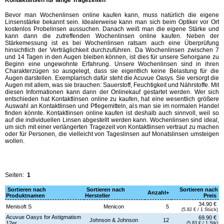
Bevor man Wochenlinsen online kaufen kann, muss natürlich die eigene
Linsenstärke bekannt sein. Idealerweise kann man sich beim Optiker vor Ort
kostenlos Probelinsen aussuchen. Danach weiß man die eigene Stärke und
kann dann die zutreffenden Wochenlinsen online kaufen. Neben der
Stärkemessung ist es bei Wochenlinsen ratsam auch eine Überprüfung
hinsichtlich der Verträglichkeit durchzuführen. Da Wochenlinsen zwischen 7
und 14 Tagen in den Augen bleiben können, ist dies für unsere Sehorgane zu
Beginn eine ungewohnte Erfahrung. Unsere Wochenlinsen sind in ihren
Charakterzügen so ausgelegt, dass sie eigentlich keine Belastung für die
Augen darstellen. Exemplarisch dafür steht die Acuvue Oasys. Sie versorgt die
Augen mit allem, was sie brauchen: Sauerstoff, Feuchtigkeit und Nährstoffe. Mit
diesen Informationen kann dann der Onlinekauf gestartet werden. Wer sich
entschieden hat Kontaktlinsen online zu kaufen, hat eine wesentlich größere
Auswahl an Kontaktlinsen und Pflegemitteln, als man sie im normalen Handel
finden könnte. Kontaktlinsen online kaufen ist deshalb auch sinnvoll, weil so
auf die individuellen Linsen abgestellt werden kann. Wochenlinsen sind ideal,
um sich mit einer verlängerten Tragezeit von Kontaktlinsen vertraut zu machen
oder für Personen, die vielleicht von Tageslinsen auf Monatslinsen umsteigen
wollen.
Seiten:
1
Sortieren nach
Sortieren nach
Sortieren nach
Anzahl+
Produktnamen
Hersteller
Preis
34.90 €
Menisoft S
Menicon
5
(5.82 € / 1 Stück)
Acuvue Oasys for Astigmatism
69.90 €
Johnson & Johnson
12
12er
(5.83 € / 1 Stk)